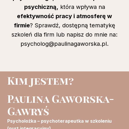
psychiczną,
która wpływa na
efektywność pracy i atmosferę w
firmie
? Sprawdź, dostępną tematykę
szkoleń dla firm lub napisz do mnie na:
psycholog@paulinagaworska.pl.
Kim jestem?
Paulina Gaworska-
Gawryś
Psycholożka – psychoterapeutka w szkoleniu
(nurt integracyjny)