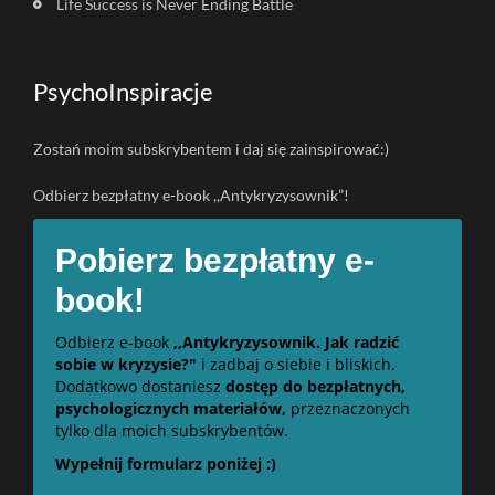
Life Success is Never Ending Battle
PsychoInspiracje
Zostań moim subskrybentem i daj się zainspirować:)
Odbierz bezpłatny e-book ,,Antykryzysownik”!
Pobierz bezpłatny e-
book!
Odbierz e-book
,,Antykryzysownik. Jak radzić
sobie w kryzysie?"
i zadbaj o siebie i bliskich.
Dodatkowo dostaniesz
dostęp do bezpłatnych,
psychologicznych materiałów,
przeznaczonych
tylko dla moich subskrybentów.
Wypełnij formularz poniżej :)