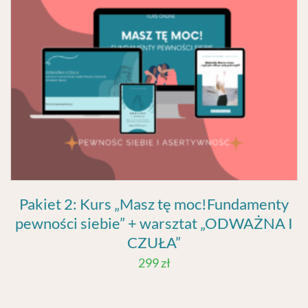
Pakiet 2: Kurs „Masz tę moc!Fundamenty
pewności siebie” + warsztat „ODWAŻNA I
CZUŁA”
299
zł