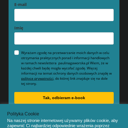
E-mail
Imię
Wyrażam zgodę na przetwarzanie moich danych w celu
otrzymania praktycznych porad i informacji handlowych
w ramach newslettera paulinagaworska.pl Wiem, że w
każdej chwili będę mogła wycofać zgodę. Więcej
informacji na temat ochrony danych osobowych znajdę w
polityce prywatności,
do której link znajduje się na dole
tej strony.
Tak, odbieram e-book
Polityka Cookie
Na naszej stronie internetowej używamy plików cookie, aby
zapewnić Ci najbardziej odpowiednie wrażenia poprzez