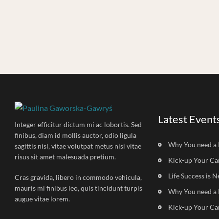
Latest Event
Integer efficitur dictum mi ac lobortis. Sed
finibus, diam id mollis auctor, odio ligula
Why You need a 
sagittis nisl, vitae volutpat metus nisi vitae
risus sit amet malesuada pretium.
Kick-up Your Ca
Life Success is N
Cras gravida, libero in commodo vehicula,
mauris mi finibus leo, quis tincidunt turpis
Why You need a 
augue vitae lorem.
Kick-up Your Ca