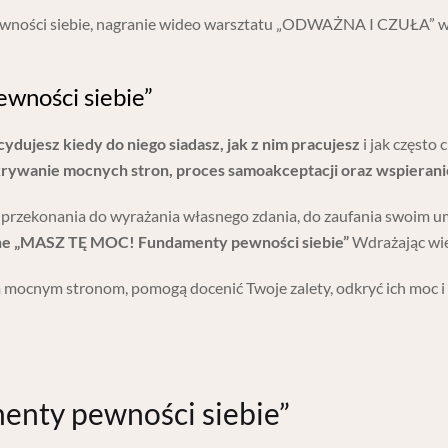
ewności siebie, nagranie wideo warsztatu „ODWAŻNA I CZUŁA” w
wności siebie”
cydujesz kiedy do niego siadasz, jak z nim pracujesz
i jak często
rywanie mocnych stron, proces samoakceptacji oraz wspieranie
ści, przekonania do wyrażania własnego zdania, do zaufania swoim 
ine „MASZ TĘ MOC! Fundamenty pewności siebie”
Wdrażając wie
mocnym stronom, pomogą docenić Twoje zalety, odkryć ich moc i 
enty pewności siebie”