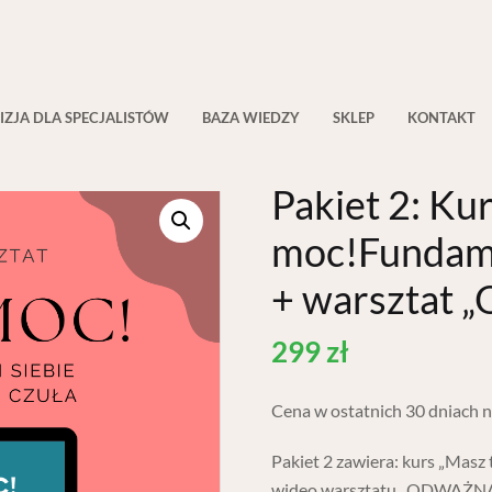
HOME
KURS ONLINE
PAKIET 2: KURS „MASZ TĘ MOC!F
IZJA DLA SPECJALISTÓW
BAZA WIEDZY
SKLEP
KONTAKT
Pakiet 2: Ku
moc!Fundame
+ warsztat
299
zł
Cena w ostatnich 30 dniach ni
Pakiet 2 zawiera: kurs „Masz
wideo warsztatu „ODWAŻNA 