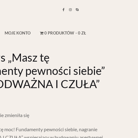
UNDAMENTY PEWNOŚCI SIEBIE” + WARSZTAT „ODWAŻNA I CZUŁA”
MOJE KONTO
0 PRODUKTÓW
0 ZŁ
rs „Masz tę
nty pewności siebie”
 „ODWAŻNA I CZUŁA”
e zmieniła się
 tę moc! Fundamenty pewności siebie, nagranie
I CZUŁA” wspierający w budowaniu asertywnej