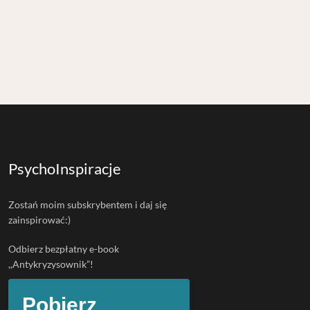
PsychoInspiracje
Zostań moim subskrybentem i daj się
zainspirować:)
Odbierz bezpłatny e-book
,,Antykryzysownik”!
Pobierz