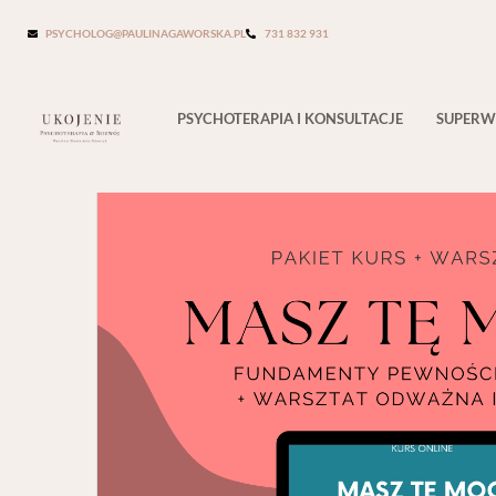
Single Product
PSYCHOLOG@PAULINAGAWORSKA.PL
731 832 931
PSYCHOTERAPIA I KONSULTACJE
SUPERW