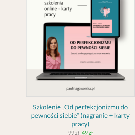
Szkolenie „Od perfekcjonizmu do
pewności siebie” (nagranie + karty
pracy)
99
zł
49
zł