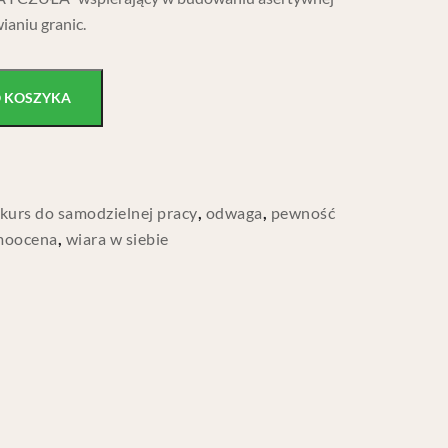
ianiu granic.
O KOSZYKA
kurs do samodzielnej pracy
,
odwaga
,
pewność
moocena
,
wiara w siebie