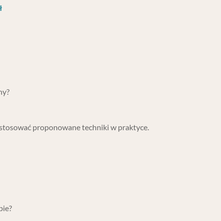
ł
ny?
stosować proponowane techniki w praktyce.
bie?