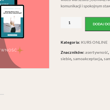
komunikacji i spokojnym staw
DODAJ D
Kategoria:
KURS ONLINE
Znaczników:
asertywność
,
siebie
,
samoakceptacja
,
sa