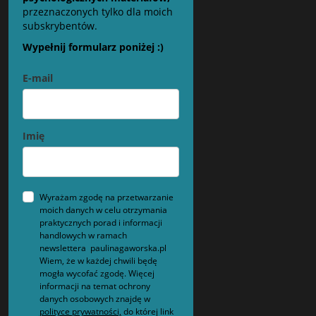
przeznaczonych tylko dla moich
subskrybentów.
Wypełnij formularz poniżej :)
E-mail
Imię
Wyrażam zgodę na przetwarzanie
moich danych w celu otrzymania
praktycznych porad i informacji
handlowych w ramach
newslettera paulinagaworska.pl
Wiem, że w każdej chwili będę
mogła wycofać zgodę. Więcej
informacji na temat ochrony
danych osobowych znajdę w
polityce prywatności,
do której link