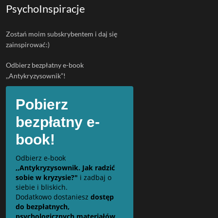
PsychoInspiracje
Zostań moim subskrybentem i daj się
zainspirować:)
Odbierz bezpłatny e-book
,,Antykryzysownik”!
Pobierz
bezpłatny e-
book!
Odbierz e-book
,,Antykryzysownik. Jak radzić
sobie w kryzysie?"
i zadbaj o
siebie i bliskich.
Dodatkowo dostaniesz
dostęp
do bezpłatnych,
psychologicznych materiałów,