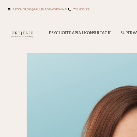
Tag:
odpoczynek
PSYCHOLOG@PAULINAGAWORSKA.PL
731 832 931
PSYCHOTERAPIA I KONSULTACJE
SUPERW