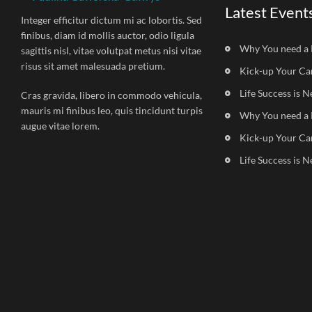
Latest Event
Integer efficitur dictum mi ac lobortis. Sed
finibus, diam id mollis auctor, odio ligula
Why You need a 
sagittis nisl, vitae volutpat metus nisi vitae
risus sit amet malesuada pretium.
Kick-up Your Ca
Life Success is N
Cras gravida, libero in commodo vehicula,
mauris mi finibus leo, quis tincidunt turpis
Why You need a 
augue vitae lorem.
Kick-up Your Ca
Life Success is N