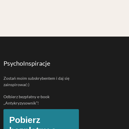
PsychoInspiracje
Zostań moim subskrybentem i daj się
zainspirować:)
Odbierz bezpłatny e-book
,,Antykryzysownik”!
Pobierz