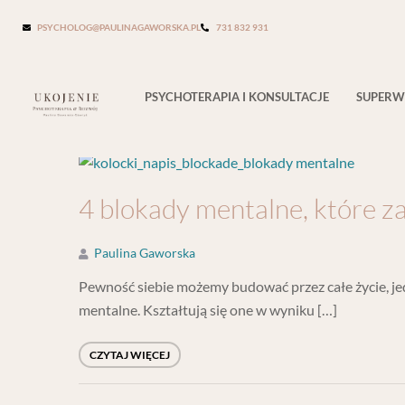
Tag:
syndrom oszusta
PSYCHOLOG@PAULINAGAWORSKA.PL
731 832 931
PSYCHOTERAPIA I KONSULTACJE
SUPERW
4 blokady mentalne, które za
Paulina Gaworska
Pewność siebie możemy budować przez całe życie, jedn
mentalne. Kształtują się one w wyniku […]
CZYTAJ WIĘCEJ