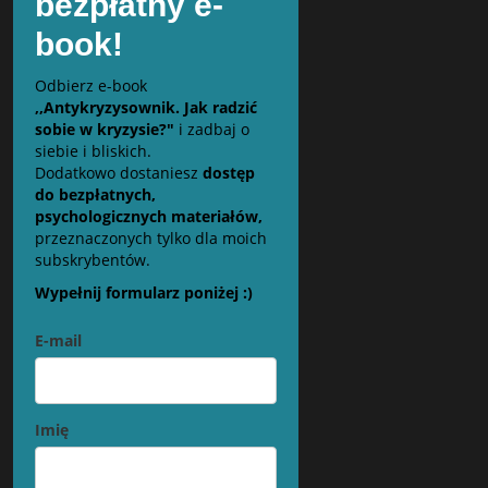
bezpłatny e-
book!
Odbierz e-book
,,Antykryzysownik. Jak radzić
sobie w kryzysie?"
i zadbaj o
siebie i bliskich.
Dodatkowo dostaniesz
dostęp
do bezpłatnych,
psychologicznych materiałów,
przeznaczonych tylko dla moich
subskrybentów.
Wypełnij formularz poniżej :)
E-mail
Imię