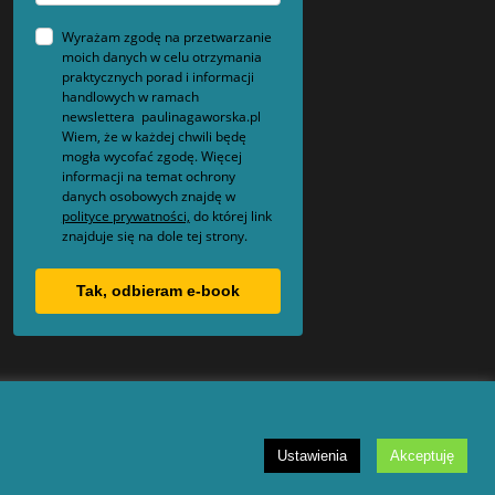
Wyrażam zgodę na przetwarzanie
moich danych w celu otrzymania
praktycznych porad i informacji
handlowych w ramach
newslettera paulinagaworska.pl
Wiem, że w każdej chwili będę
mogła wycofać zgodę. Więcej
informacji na temat ochrony
danych osobowych znajdę w
polityce prywatności,
do której link
znajduje się na dole tej strony.
Tak, odbieram e-book
Ustawienia
Akceptuję