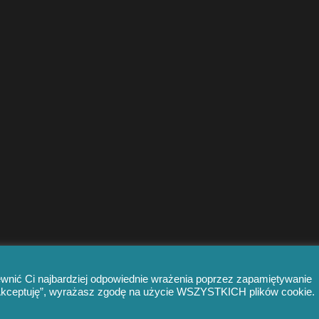
ewnić Ci najbardziej odpowiednie wrażenia poprzez zapamiętywanie
 „Akceptuję”, wyrażasz zgodę na użycie WSZYSTKICH plików cookie.