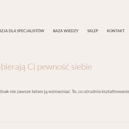
IZJA DLA SPECJALISTÓW
BAZA WIEDZY
SKLEP
KONTAKT
bierają Ci pewność siebie
ak nie zawsze łatwo ją wzmacniać. To, co utrudnia kształtowanie s