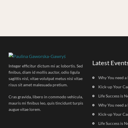
Latest Event
Integer efficitur dictum mi ac lobortis. Sed
finibus, diam id mollis auctor, odio ligula
Why You need a 
sagittis nisl, vitae volutpat metus nisi vitae
risus sit amet malesuada pretium.
Kick-up Your Ca
Life Success is N
Cras gravida, libero in commodo vehicula,
mauris mi finibus leo, quis tincidunt turpis
Why You need a 
augue vitae lorem.
Kick-up Your Ca
Life Success is N