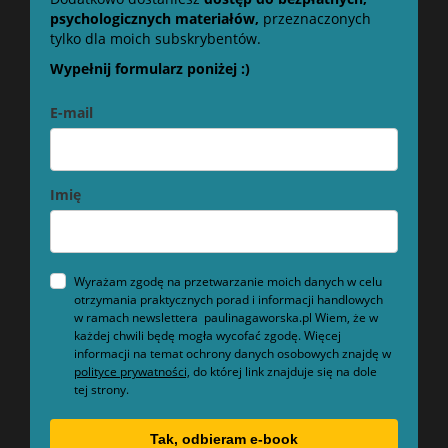
psychologicznych materiałów,
przeznaczonych
tylko dla moich subskrybentów.
Wypełnij formularz poniżej :)
E-mail
Imię
Wyrażam zgodę na przetwarzanie moich danych w celu
otrzymania praktycznych porad i informacji handlowych
w ramach newslettera paulinagaworska.pl Wiem, że w
każdej chwili będę mogła wycofać zgodę. Więcej
informacji na temat ochrony danych osobowych znajdę w
polityce prywatności,
do której link znajduje się na dole
tej strony.
Tak, odbieram e-book