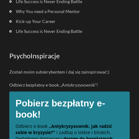
Life Success is Never Ending Battle
Why You need a Personal Mentor
Kick-up Your Career
Life Success is Never Ending Battle
PsychoInspiracje
Zostań moim subskrybentem i daj się zainspirować:)
Odbierz bezpłatny e-book ,,Antykryzysownik”!
Pobierz bezpłatny e-
book!
Odbierz e-book
,,Antykryzysownik. Jak radzić
sobie w kryzysie?"
i zadbaj o siebie i bliskich.
Dodatkowo dostaniesz
dostęp do bezpłatnych,