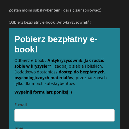
Zostań moim subskrybentem i daj się zainspirować:)
Odbierz bezpłatny e-book ,,Antykryzysownik”!
Pobierz bezpłatny e-
book!
Odbierz e-book
,,Antykryzysownik. Jak radzić
sobie w kryzysie?"
i zadbaj o siebie i bliskich.
Dodatkowo dostaniesz
dostęp do bezpłatnych,
psychologicznych materiałów,
przeznaczonych
tylko dla moich subskrybentów.
Wypełnij formularz poniżej :)
E-mail
Imię