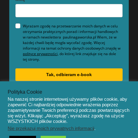
Wyrażam zgodę na przetwarzanie moich danych w celu
otrzymania praktycznych porad i informacji handlowych
w ramach newslettera paulinagaworska.pl Wiem, że w
każdej chwili będę mogła wycofać zgodę. Więcej
informacji na temat ochrony danych osobowych znajdę w
polityce prywatności,
do której link znajduje się na dole
tej strony.
Tak, odbieram e-book
Polityka Cookie
Na naszej stronie internetowej używamy plików cookie, aby
zapewnić Ci najbardziej odpowiednie wrażenia poprzez
zapamiętywanie Twoich preferencji podczas powtarzających
się wizyt. Klikając „Akceptuję”, wyrażasz zgodę na użycie
© Copyright 2020 – Mentor by
OceanThemes
WSZYSTKICH plików cookie.
Nie przekazuj moich prywatnych informacji
.