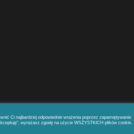
ewnić Ci najbardziej odpowiednie wrażenia poprzez zapamiętywanie
 „Akceptuję”, wyrażasz zgodę na użycie WSZYSTKICH plików cookie.