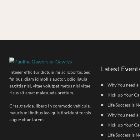
Latest Event
Integer efficitur dictum mi ac lobortis. Sed
finibus, diam id mollis auctor, odio ligula
Why You need a 
sagittis nisl, vitae volutpat metus nisi vitae
risus sit amet malesuada pretium.
Kick-up Your Ca
Life Success is N
Cras gravida, libero in commodo vehicula,
mauris mi finibus leo, quis tincidunt turpis
Why You need a 
augue vitae lorem.
Kick-up Your Ca
Life Success is N