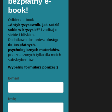
bezpłatny e-
book!
Odbierz e-book
,,Antykryzysownik. Jak radzić
sobie w kryzysie?"
i zadbaj o
siebie i bliskich.
Dodatkowo dostaniesz
dostęp
do bezpłatnych,
psychologicznych materiałów,
przeznaczonych tylko dla moich
subskrybentów.
Wypełnij formularz poniżej :)
E-mail
Imię