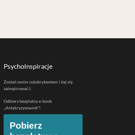
PsychoInspiracje
Zostań moim subskrybentem i daj się
zainspirować:)
Odbierz bezpłatny e-book
,,Antykryzysownik”!
Pobierz