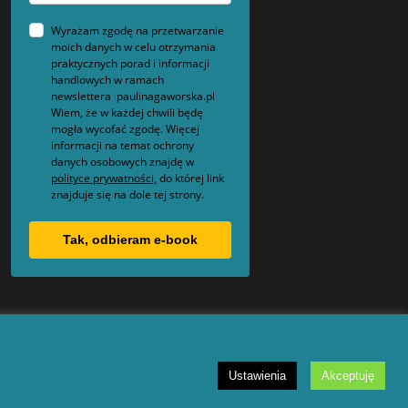
Wyrażam zgodę na przetwarzanie
moich danych w celu otrzymania
praktycznych porad i informacji
handlowych w ramach
newslettera paulinagaworska.pl
Wiem, że w każdej chwili będę
mogła wycofać zgodę. Więcej
informacji na temat ochrony
danych osobowych znajdę w
polityce prywatności,
do której link
znajduje się na dole tej strony.
Tak, odbieram e-book
Ustawienia
Akceptuję