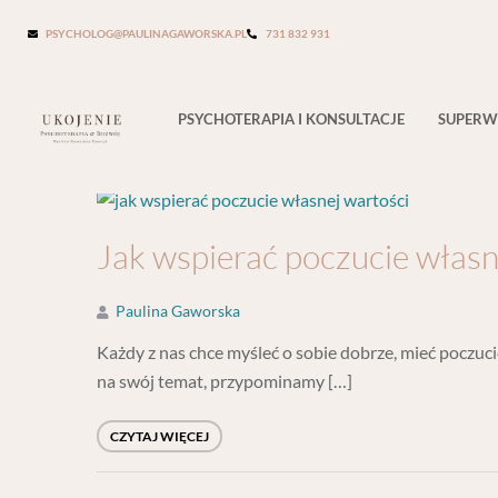
Tag:
poczucie włąsnej wartości ćwi
PSYCHOLOG@PAULINAGAWORSKA.PL
731 832 931
PSYCHOTERAPIA I KONSULTACJE
SUPERW
Jak wspierać poczucie własn
Paulina Gaworska
Każdy z nas chce myśleć o sobie dobrze, mieć poczuci
na swój temat, przypominamy […]
CZYTAJ WIĘCEJ