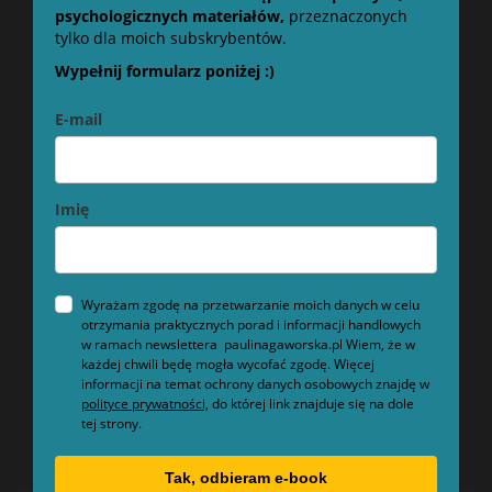
psychologicznych materiałów,
przeznaczonych
tylko dla moich subskrybentów.
Wypełnij formularz poniżej :)
E-mail
Imię
Wyrażam zgodę na przetwarzanie moich danych w celu
otrzymania praktycznych porad i informacji handlowych
w ramach newslettera paulinagaworska.pl Wiem, że w
każdej chwili będę mogła wycofać zgodę. Więcej
informacji na temat ochrony danych osobowych znajdę w
polityce prywatności,
do której link znajduje się na dole
tej strony.
Tak, odbieram e-book