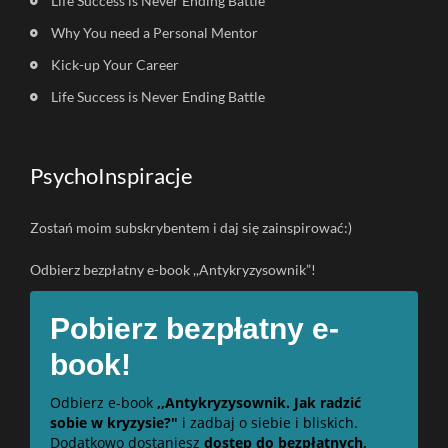
Life Success is Never Ending Battle
Why You need a Personal Mentor
Kick-up Your Career
Life Success is Never Ending Battle
PsychoInspiracje
Zostań moim subskrybentem i daj się zainspirować:)
Odbierz bezpłatny e-book ,,Antykryzysownik”!
Pobierz bezpłatny e-
book!
Odbierz e-book
,,Antykryzysownik. Jak radzić
sobie w kryzysie?"
i zadbaj o siebie i bliskich.
Dodatkowo dostaniesz
dostęp do bezpłatnych,