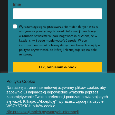
Imię
Wyrażam zgodę na przetwarzanie moich danych w celu
otrzymania praktycznych porad i informacji handlowych
w ramach newslettera paulinagaworska.pl Wiem, że w
każdej chwili będę mogła wycofać zgodę. Więcej
informacji na temat ochrony danych osobowych znajdę w
polityce prywatności,
do której link znajduje się na dole
tej strony.
Tak, odbieram e-book
Polityka Cookie
Na naszej stronie internetowej używamy plików cookie, aby
zapewnić Ci najbardziej odpowiednie wrażenia poprzez
zapamiętywanie Twoich preferencji podczas powtarzających
się wizyt. Klikając „Akceptuję”, wyrażasz zgodę na użycie
© Copyright 2020 – Mentor by
OceanThemes
WSZYSTKICH plików cookie.
Nie przekazuj moich prywatnych informacji
.