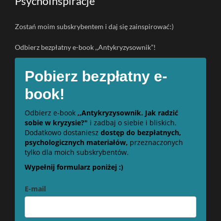
PsychoInspiracje
Zostań moim subskrybentem i daj się zainspirować:)
Odbierz bezpłatny e-book ,,Antykryzysownik”!
Pobierz bezpłatny e-
book!
Odbierz e-book
,,Antykryzysownik. Jak radzić
sobie w kryzysie?"
i zadbaj o siebie i bliskich.
Dodatkowo dostaniesz
dostęp do bezpłatnych,
psychologicznych materiałów,
przeznaczonych
tylko dla moich subskrybentów.
Wypełnij formularz poniżej :)
E-mail