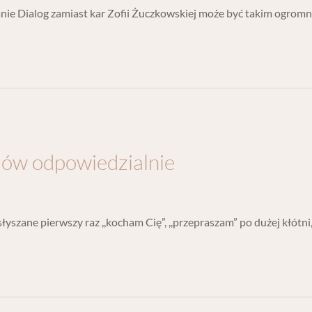
ytanie Dialog zamiast kar Zofii Żuczkowskiej może być takim ogrom
mów odpowiedzialnie
słyszane pierwszy raz ,,kocham Cię”, ,,przepraszam” po dużej kłótn