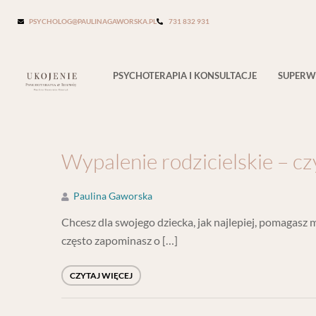
Kategoria:
Dla rodziców
PSYCHOLOG@PAULINAGAWORSKA.PL
731 832 931
PSYCHOTERAPIA I KONSULTACJE
SUPERW
Wypalenie rodzicielskie – czy
Paulina Gaworska
Chcesz dla swojego dziecka, jak najlepiej, pomagasz 
często zapominasz o […]
CZYTAJ WIĘCEJ