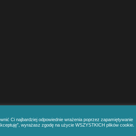
ewnić Ci najbardziej odpowiednie wrażenia poprzez zapamiętywanie
 „Akceptuję”, wyrażasz zgodę na użycie WSZYSTKICH plików cookie.