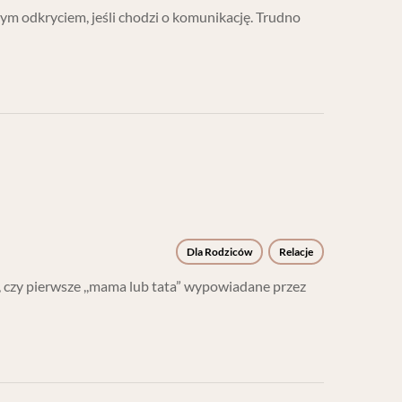
nym odkryciem, jeśli chodzi o komunikację. Trudno
Dla Rodziców
Relacje
i, czy pierwsze ,,mama lub tata” wypowiadane przez