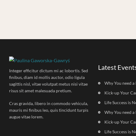
Latest Event
Integer efficitur dictum mi ac lobortis. Sed
finibus, diam id mollis auctor, odio ligula
Why You need a 
sagittis nisl, vitae volutpat metus nisi vitae
risus sit amet malesuada pretium.
Kick-up Your Ca
Life Success is N
Cras gravida, libero in commodo vehicula,
mauris mi finibus leo, quis tincidunt turpis
Why You need a 
augue vitae lorem.
Kick-up Your Ca
Life Success is N