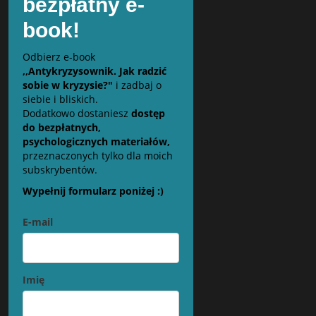
bezpłatny e-
book!
Odbierz e-book
,,Antykryzysownik. Jak radzić
sobie w kryzysie?"
i zadbaj o
siebie i bliskich.
Dodatkowo dostaniesz
dostęp
do bezpłatnych,
psychologicznych materiałów,
przeznaczonych tylko dla moich
subskrybentów.
Wypełnij formularz poniżej :)
E-mail
Imię