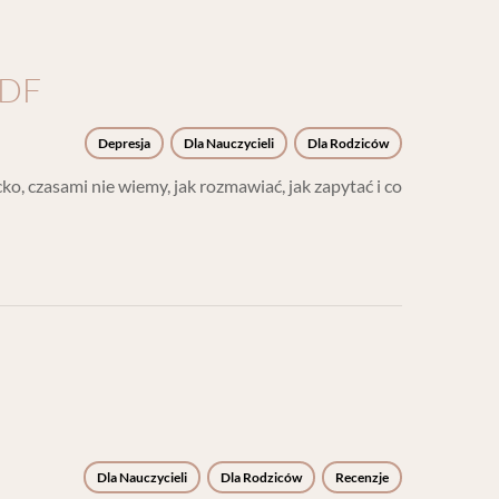
PDF
Depresja
Dla Nauczycieli
Dla Rodziców
ko, czasami nie wiemy, jak rozmawiać, jak zapytać i co
Dla Nauczycieli
Dla Rodziców
Recenzje