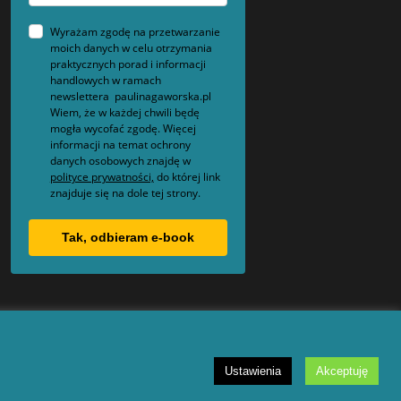
Wyrażam zgodę na przetwarzanie
moich danych w celu otrzymania
praktycznych porad i informacji
handlowych w ramach
newslettera paulinagaworska.pl
Wiem, że w każdej chwili będę
mogła wycofać zgodę. Więcej
informacji na temat ochrony
danych osobowych znajdę w
polityce prywatności,
do której link
znajduje się na dole tej strony.
Tak, odbieram e-book
Ustawienia
Akceptuję