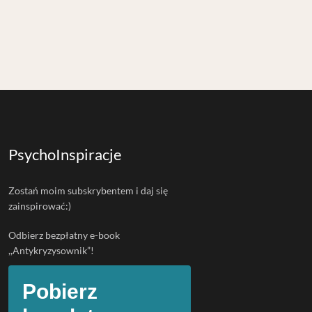
PsychoInspiracje
Zostań moim subskrybentem i daj się
zainspirować:)
Odbierz bezpłatny e-book
,,Antykryzysownik”!
Pobierz