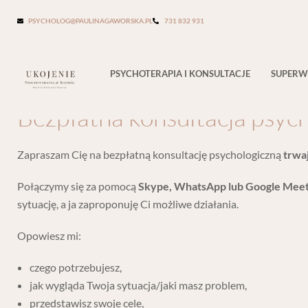
BEZPŁATNA KONSULTACJA
PSYCHOLOG@PAULINAGAWORSKA.PL
731 832 931
Bezpłatna konsultacja psych
PSYCHOTERAPIA I KONSULTACJE
SUPERW
Bezpłatna konsultacja psych
Zapraszam Cię na bezpłatną konsultację psychologiczną
trwaj
Połączymy się za pomocą
Skype, WhatsApp lub Google Mee
sytuację, a ja zaproponuję Ci możliwe działania.
Opowiesz mi:
czego potrzebujesz,
jak wygląda Twoja sytuacja/jaki masz problem,
przedstawisz swoje cele,