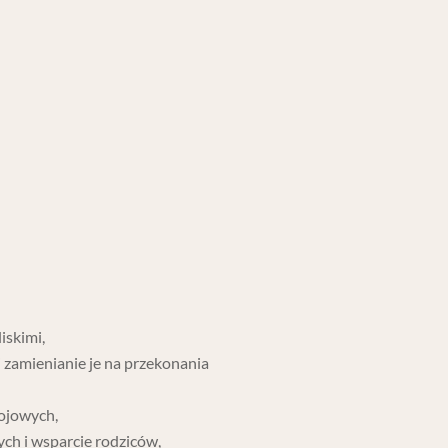
liskimi,
 zamienianie je na przekonania
wojowych,
h i wsparcie rodziców,