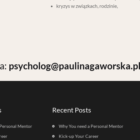
kryzys w związkach, rodzinie,
na:
psycholog@paulinagaworska.p
s
Recent Posts
Personal Mentor
Why You need a Personal Mentor
reer
Kick-up Your Career