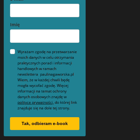
Imię
Wyrażam zgodę na przetwarzanie
moich danych w celu otrzymania
praktycznych porad i informacji
handlowych w ramach
newslettera paulinagaworska.pl
Wiem, że w każdej chwili będę
mogła wycofać zgodę. Więcej
informacji na temat ochrony
danych osobowych znajdę w
polityce prywatności,
do której link
znajduje się na dole tej strony.
Tak, odbieram e-book