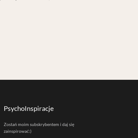
l
PsychoInspiracje
Zostań moim subskrybentem i daj się
zainspirować:)