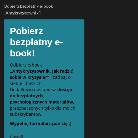
Odbierz bezpłatny e-book
,,Antykryzysownik”!
Pobierz
bezpłatny e-
book!
Odbierz e-book
,,Antykryzysownik. Jak radzić
sobie w kryzysie?"
i zadbaj o
siebie i bliskich.
Dodatkowo dostaniesz
dostęp
do bezpłatnych,
psychologicznych materiałów,
przeznaczonych tylko dla moich
subskrybentów.
Wypełnij formularz poniżej :)
E-mail