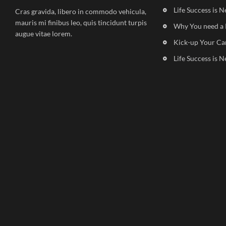
Life Success is N
Cras gravida, libero in commodo vehicula,
mauris mi finibus leo, quis tincidunt turpis
Why You need a 
augue vitae lorem.
Kick-up Your Ca
Life Success is N