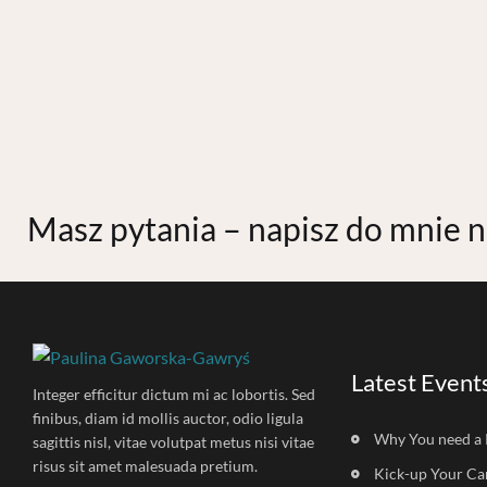
Masz pytania – napisz do mnie 
Latest Event
Integer efficitur dictum mi ac lobortis. Sed
finibus, diam id mollis auctor, odio ligula
Why You need a 
sagittis nisl, vitae volutpat metus nisi vitae
risus sit amet malesuada pretium.
Kick-up Your Ca