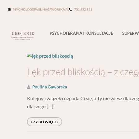
Tag:
toksyczne związaki
PSYCHOLOG@PAULINAGAWORSKA.PL
731 832 931
PSYCHOTERAPIA I KONSULTACJE
SUPERW
Lęk przed bliskością – z czeg
Paulina Gaworska
Kolejny związek rozpada Ci się, a Ty nie wiesz dlacze
dlaczego […]
CZYTAJ WIĘCEJ