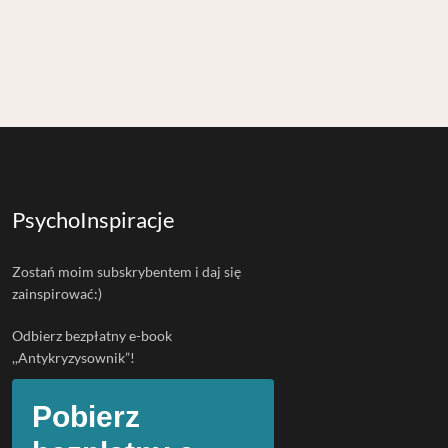
PsychoInspiracje
Zostań moim subskrybentem i daj się
zainspirować:)
Odbierz bezpłatny e-book
,,Antykryzysownik”!
Pobierz