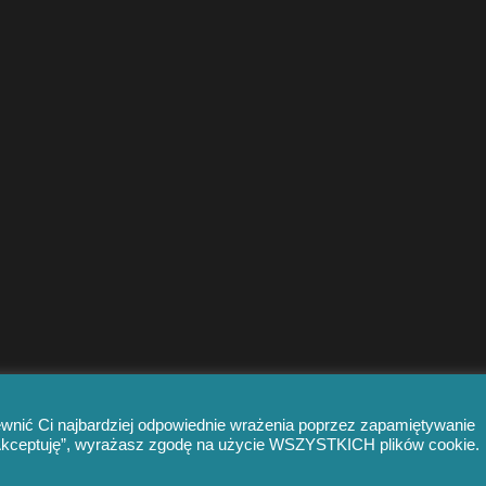
ewnić Ci najbardziej odpowiednie wrażenia poprzez zapamiętywanie
 „Akceptuję”, wyrażasz zgodę na użycie WSZYSTKICH plików cookie.