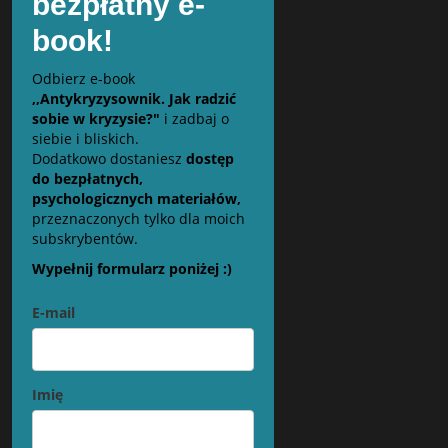
bezpłatny e-
book!
Odbierz e-book
,,Antykryzysownik. Jak radzić
sobie w kryzysie?"
i zadbaj o
siebie i bliskich.
Dodatkowo dostaniesz
dostęp
do bezpłatnych,
psychologicznych materiałów,
przeznaczonych tylko dla moich
subskrybentów.
Wypełnij formularz poniżej :)
E-mail
Imię