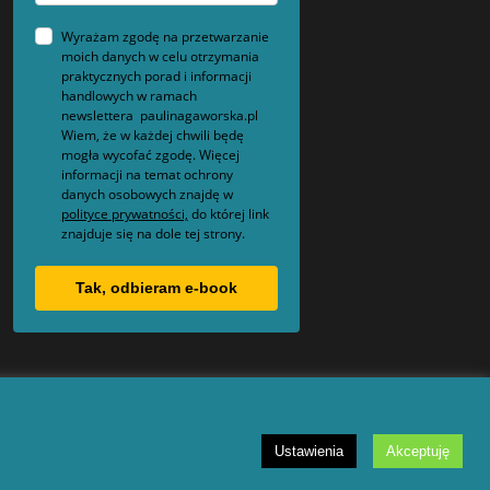
Wyrażam zgodę na przetwarzanie
moich danych w celu otrzymania
praktycznych porad i informacji
handlowych w ramach
newslettera paulinagaworska.pl
Wiem, że w każdej chwili będę
mogła wycofać zgodę. Więcej
informacji na temat ochrony
danych osobowych znajdę w
polityce prywatności,
do której link
znajduje się na dole tej strony.
Tak, odbieram e-book
Ustawienia
Akceptuję