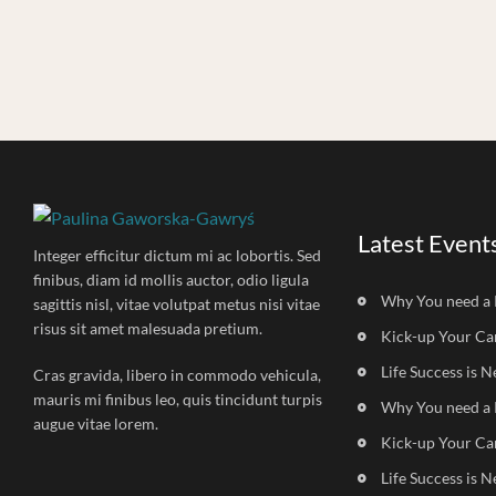
Latest Event
Integer efficitur dictum mi ac lobortis. Sed
finibus, diam id mollis auctor, odio ligula
Why You need a 
sagittis nisl, vitae volutpat metus nisi vitae
risus sit amet malesuada pretium.
Kick-up Your Ca
Life Success is N
Cras gravida, libero in commodo vehicula,
mauris mi finibus leo, quis tincidunt turpis
Why You need a 
augue vitae lorem.
Kick-up Your Ca
Life Success is N