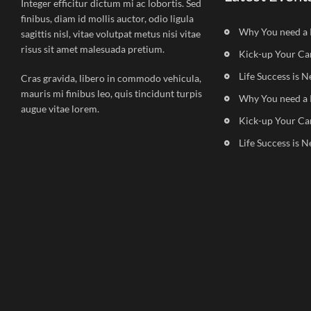
Integer efficitur dictum mi ac lobortis. Sed
finibus, diam id mollis auctor, odio ligula
Why You need a 
sagittis nisl, vitae volutpat metus nisi vitae
risus sit amet malesuada pretium.
Kick-up Your Ca
Life Success is N
Cras gravida, libero in commodo vehicula,
mauris mi finibus leo, quis tincidunt turpis
Why You need a 
augue vitae lorem.
Kick-up Your Ca
Life Success is N