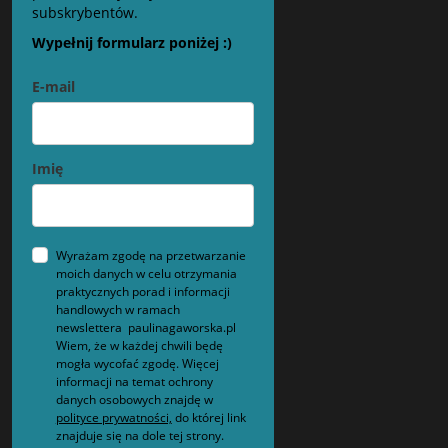
subskrybentów.
Wypełnij formularz poniżej :)
E-mail
Imię
Wyrażam zgodę na przetwarzanie
moich danych w celu otrzymania
praktycznych porad i informacji
handlowych w ramach
newslettera paulinagaworska.pl
Wiem, że w każdej chwili będę
mogła wycofać zgodę. Więcej
informacji na temat ochrony
danych osobowych znajdę w
polityce prywatności,
do której link
znajduje się na dole tej strony.