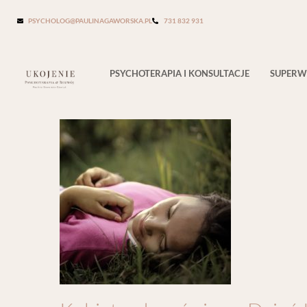
Tag:
doceń się
PSYCHOLOG@PAULINAGAWORSKA.PL
731 832 931
PSYCHOTERAPIA I KONSULTACJE
SUPERW