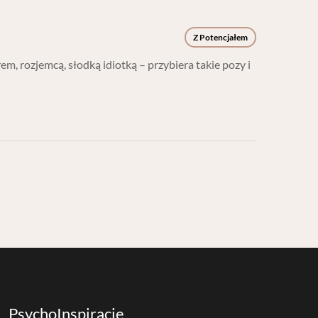
Z Potencjałem
em, rozjemcą, słodką idiotką – przybiera takie pozy i
PsychoInspiracje