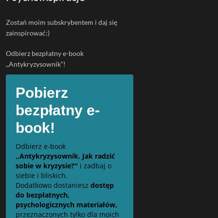
Zostań moim subskrybentem i daj się
zainspirować:)
Odbierz bezpłatny e-book
,,Antykryzysownik”!
Pobierz
bezpłatny e-
book!
Odbierz e-book
,,Antykryzysownik. Jak radzić
sobie w kryzysie?"
i zadbaj o
siebie i bliskich.
Dodatkowo dostaniesz
dostęp
do bezpłatnych,
psychologicznych materiałów,
przeznaczonych tylko dla moich