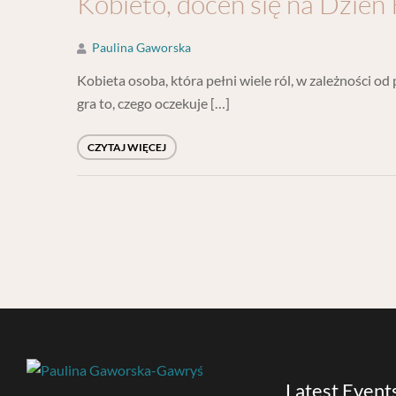
Kobieto, doceń się na Dzień 
Paulina Gaworska
Kobieta osoba, która pełni wiele ról, w zależności od
gra to, czego oczekuje […]
CZYTAJ WIĘCEJ
Latest Event