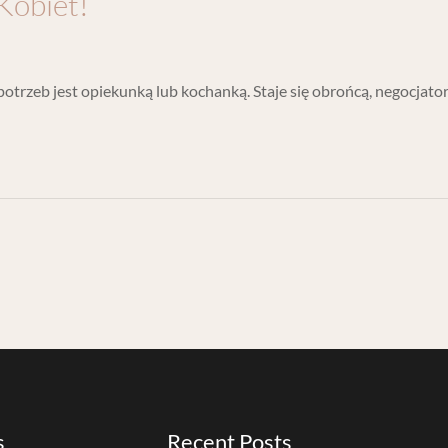
Kobiet!
 potrzeb jest opiekunką lub kochanką. Staje się obrońcą, negocjator
s
Recent Posts