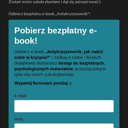
Zostań moim subskrybentem i daj się zainspirować:)
Odbierz bezpłatny e-book ,,Antykryzysownik”!
Pobierz bezpłatny e-
book!
Odbierz e-book
,,Antykryzysownik. Jak radzić
sobie w kryzysie?"
i zadbaj o siebie i bliskich.
Dodatkowo dostaniesz
dostęp do bezpłatnych,
psychologicznych materiałów,
przeznaczonych
tylko dla moich subskrybentów.
Wypełnij formularz poniżej :)
E-mail
Imię