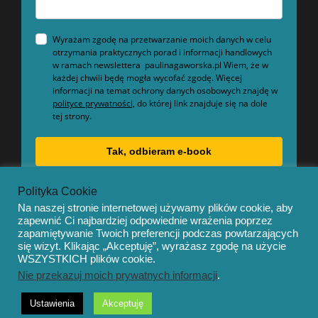
Wyrażam zgodę na przetwarzanie moich danych w celu
otrzymania praktycznych porad i informacji handlowych
w ramach newslettera paulinagaworska.pl Wiem, że w
każdej chwili będę mogła wycofać zgodę. Więcej
informacji na temat ochrony danych osobowych znajdę w
polityce prywatności,
do której link znajduje się na dole
tej strony.
Tak, odbieram e-book
Polityka Cookie
Na naszej stronie internetowej używamy plików cookie, aby
zapewnić Ci najbardziej odpowiednie wrażenia poprzez
zapamiętywanie Twoich preferencji podczas powtarzających
się wizyt. Klikając „Akceptuję”, wyrażasz zgodę na użycie
© Copyright 2020 – Mentor by
OceanThemes
WSZYSTKICH plików cookie.
Nie przekazuj moich prywatnych informacji
.
Ustawienia
Akceptuję