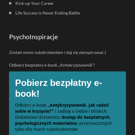
Kick-up Your Career
Life Success is Never Ending Battle
PsychoInspiracje
Zostań moim subskrybentem i daj się zainspirować:)
Odbierz bezpłatny e-book ,,Antykryzysownik”!
Pobierz bezpłatny e-
book!
Odbierz e-book
,,Antykryzysownik. Jak radzić
sobie w kryzysie?"
i zadbaj o siebie i bliskich.
Dodatkowo dostaniesz
dostęp do bezpłatnych,
psychologicznych materiałów,
przeznaczonych
tylko dla moich subskrybentów.