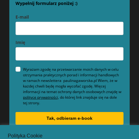
Wypełnij formularz poniżej :)
E-mail
Imię
Wyrażam zgodę na przetwarzanie moich danych w celu
otrzymania praktycznych porad i informacji handlowych
w ramach newslettera paulinagaworska.pl Wiem, że w
każdej chwili będę mogła wycofać zgodę. Więcej
informacji na temat ochrony danych osobowych znajdę w
polityce prywatności,
do której link znajduje się na dole
tej strony.
Tak, odbieram e-book
Polityka Cookie