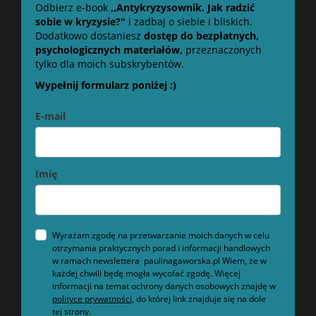
Odbierz e-book
,,Antykryzysownik. Jak radzić
sobie w kryzysie?"
i zadbaj o siebie i bliskich.
Dodatkowo dostaniesz
dostęp do bezpłatnych,
psychologicznych materiałów,
przeznaczonych
tylko dla moich subskrybentów.
Wypełnij formularz poniżej :)
E-mail
Imię
Wyrażam zgodę na przetwarzanie moich danych w celu
otrzymania praktycznych porad i informacji handlowych
w ramach newslettera paulinagaworska.pl Wiem, że w
każdej chwili będę mogła wycofać zgodę. Więcej
informacji na temat ochrony danych osobowych znajdę w
polityce prywatności,
do której link znajduje się na dole
tej strony.