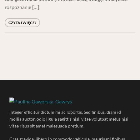
rozpoznanie […]
CZYTAJ WIĘCEJ
Integer efficitur dictum mi ac lobortis. Sed finibus, diam id
mollis auctor, odio ligula sagittis nisl, vitae volutpat metus nisi
vitae risus sit amet malesuada pretium.
Cras gravida, libero in commodo vehicula, mauris mi finibus