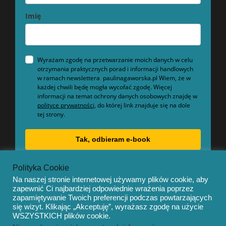
Imię
Wyrażam zgodę na przetwarzanie moich danych w celu
otrzymania praktycznych porad i informacji handlowych
w ramach newslettera paulinagaworska.pl Wiem, że w
każdej chwili będę mogła wycofać zgodę. Więcej
informacji na temat ochrony danych osobowych znajdę w
polityce prywatności,
do której link znajduje się na dole
tej strony.
Tak, odbieram e-book
Polityka Cookie
Na naszej stronie internetowej używamy plików cookie, aby
zapewnić Ci najbardziej odpowiednie wrażenia poprzez
zapamiętywanie Twoich preferencji podczas powtarzających
się wizyt. Klikając „Akceptuję”, wyrażasz zgodę na użycie
© Copyright 2020 – Mentor by
OceanThemes
WSZYSTKICH plików cookie.