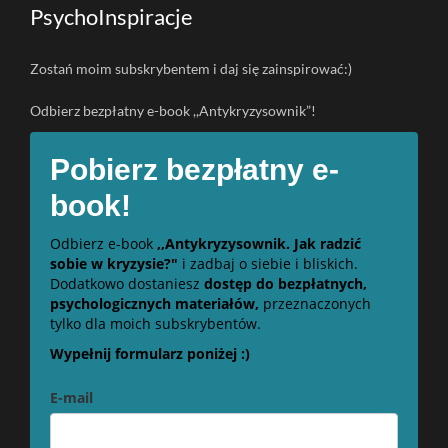
PsychoInspiracje
Zostań moim subskrybentem i daj się zainspirować:)
Odbierz bezpłatny e-book ,,Antykryzysownik”!
Pobierz bezpłatny e-
book!
Odbierz e-book
,,Antykryzysownik. Jak radzić
sobie w kryzysie?"
i zadbaj o siebie i bliskich.
Dodatkowo dostaniesz
dostęp do bezpłatnych,
psychologicznych materiałów,
przeznaczonych
tylko dla moich subskrybentów.
Wypełnij formularz poniżej :)
E-mail