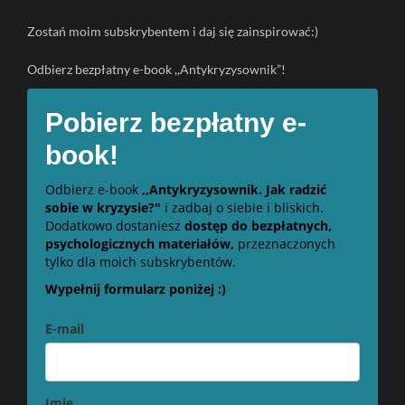
Zostań moim subskrybentem i daj się zainspirować:)
Odbierz bezpłatny e-book ,,Antykryzysownik”!
Pobierz bezpłatny e-
book!
Odbierz e-book
,,Antykryzysownik. Jak radzić
sobie w kryzysie?"
i zadbaj o siebie i bliskich.
Dodatkowo dostaniesz
dostęp do bezpłatnych,
psychologicznych materiałów,
przeznaczonych
tylko dla moich subskrybentów.
Wypełnij formularz poniżej :)
E-mail
Imię