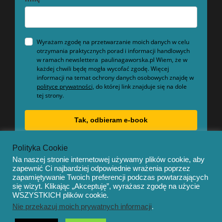
Wyrażam zgodę na przetwarzanie moich danych w celu
otrzymania praktycznych porad i informacji handlowych
w ramach newslettera paulinagaworska.pl Wiem, że w
każdej chwili będę mogła wycofać zgodę. Więcej
informacji na temat ochrony danych osobowych znajdę w
polityce prywatności,
do której link znajduje się na dole
tej strony.
Tak, odbieram e-book
Polityka Cookie
Na naszej stronie internetowej używamy plików cookie, aby
zapewnić Ci najbardziej odpowiednie wrażenia poprzez
zapamiętywanie Twoich preferencji podczas powtarzających
się wizyt. Klikając „Akceptuję”, wyrażasz zgodę na użycie
© Copyright 2020 – Mentor by
OceanThemes
WSZYSTKICH plików cookie.
Nie przekazuj moich prywatnych informacji
.