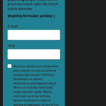
przeznaczonych tylko dla moich
subskrybentów.
Wypełnij formularz poniżej :)
E-mail
Imię
Wyrażam zgodę na przetwarzanie
moich danych w celu otrzymania
praktycznych porad i informacji
handlowych w ramach
newslettera paulinagaworska.pl
Wiem, że w każdej chwili będę
mogła wycofać zgodę. Więcej
informacji na temat ochrony
danych osobowych znajdę w
polityce prywatności,
do której link