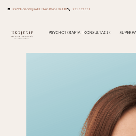
Tag:
samoregulacja
PSYCHOLOG@PAULINAGAWORSKA.PL
731 832 931
PSYCHOTERAPIA I KONSULTACJE
SUPERW