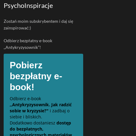
PsychoInspiracje
Zostań moim subskrybentem i daj się
zainspirować:)
Odbierz bezpłatny e-book
,,Antykryzysownik”!
Pobierz
bezpłatny e-
book!
Odbierz e-book
,,Antykryzysownik. Jak radzić
sobie w kryzysie?"
i zadbaj o
siebie i bliskich.
Dodatkowo dostaniesz
dostęp
do bezpłatnych,
psychologicznych materiałów,