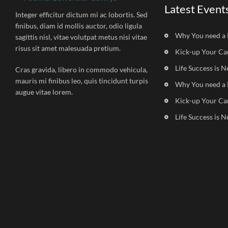
Latest Event
Integer efficitur dictum mi ac lobortis. Sed
finibus, diam id mollis auctor, odio ligula
Why You need a 
sagittis nisl, vitae volutpat metus nisi vitae
risus sit amet malesuada pretium.
Kick-up Your Ca
Life Success is N
Cras gravida, libero in commodo vehicula,
mauris mi finibus leo, quis tincidunt turpis
Why You need a 
augue vitae lorem.
Kick-up Your Ca
Life Success is N