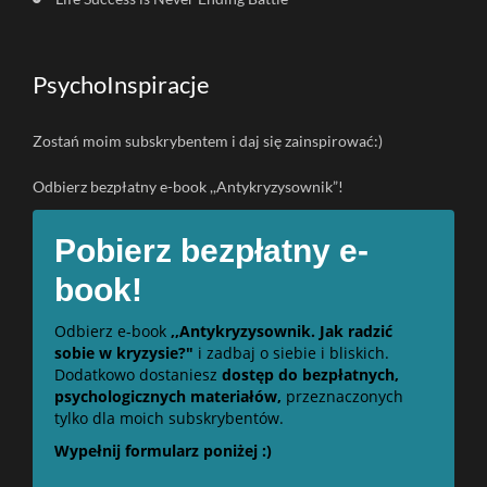
PsychoInspiracje
Zostań moim subskrybentem i daj się zainspirować:)
Odbierz bezpłatny e-book ,,Antykryzysownik”!
Pobierz bezpłatny e-
book!
Odbierz e-book
,,Antykryzysownik. Jak radzić
sobie w kryzysie?"
i zadbaj o siebie i bliskich.
Dodatkowo dostaniesz
dostęp do bezpłatnych,
psychologicznych materiałów,
przeznaczonych
tylko dla moich subskrybentów.
Wypełnij formularz poniżej :)