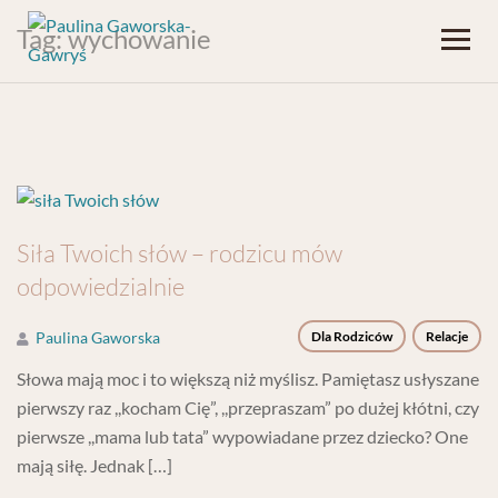
Tag:
wychowanie
Siła Twoich słów – rodzicu mów
odpowiedzialnie
Paulina Gaworska
Dla Rodziców
Relacje
Słowa mają moc i to większą niż myślisz. Pamiętasz usłyszane
pierwszy raz ,,kocham Cię”, ,,przepraszam” po dużej kłótni, czy
pierwsze ,,mama lub tata” wypowiadane przez dziecko? One
mają siłę. Jednak […]