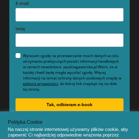
E-mail
Imię
Wyrażam zgodę na przetwarzanie moich danych w celu
otrzymania praktycznych porad i informacji handlowych
w ramach newslettera paulinagaworska.pl Wiem, że w
każdej chwili będę mogła wycofać zgodę. Więcej
informacji na temat ochrony danych osobowych znajdę w
polityce prywatności,
do której link znajduje się na dole
tej strony.
Tak, odbieram e-book
Polityka Cookie
Na naszej stronie internetowej używamy plików cookie, aby
zapewnić Ci najbardziej odpowiednie wrażenia poprzez