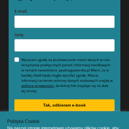
E-mail
Imię
Wyrażam zgodę na przetwarzanie moich danych w celu
otrzymania praktycznych porad i informacji handlowych
w ramach newslettera paulinagaworska.pl Wiem, że w
każdej chwili będę mogła wycofać zgodę. Więcej
informacji na temat ochrony danych osobowych znajdę w
polityce prywatności,
do której link znajduje się na dole
tej strony.
Tak, odbieram e-book
Polityka Cookie
Na naszej stronie internetowej używamy plików cookie, aby