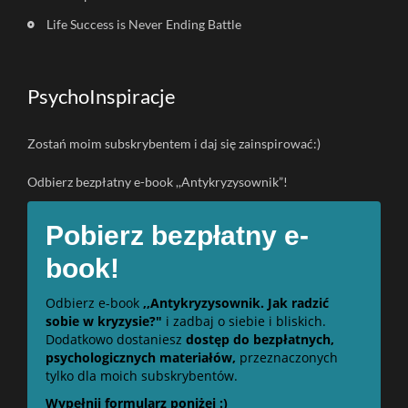
Life Success is Never Ending Battle
PsychoInspiracje
Zostań moim subskrybentem i daj się zainspirować:)
Odbierz bezpłatny e-book ,,Antykryzysownik”!
Pobierz bezpłatny e-
book!
Odbierz e-book
,,Antykryzysownik. Jak radzić
sobie w kryzysie?"
i zadbaj o siebie i bliskich.
Dodatkowo dostaniesz
dostęp do bezpłatnych,
psychologicznych materiałów,
przeznaczonych
tylko dla moich subskrybentów.
Wypełnij formularz poniżej :)