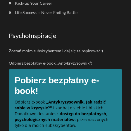
Kick-up Your Career
Life Success is Never Ending Battle
PsychoInspiracje
Zostań moim subskrybentem i daj się zainspirować:)
Odbierz bezpłatny e-book ,,Antykryzysownik”!
Pobierz bezpłatny e-
book!
Odbierz e-book
,,Antykryzysownik. Jak radzić
sobie w kryzysie?"
i zadbaj o siebie i bliskich.
Dodatkowo dostaniesz
dostęp do bezpłatnych,
psychologicznych materiałów,
przeznaczonych
tylko dla moich subskrybentów.