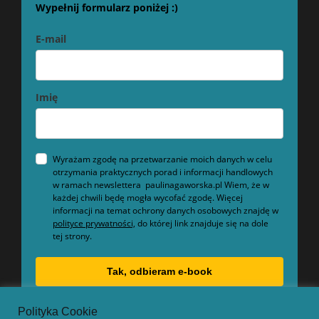
Wypełnij formularz poniżej :)
E-mail
Imię
Wyrażam zgodę na przetwarzanie moich danych w celu
otrzymania praktycznych porad i informacji handlowych
w ramach newslettera paulinagaworska.pl Wiem, że w
każdej chwili będę mogła wycofać zgodę. Więcej
informacji na temat ochrony danych osobowych znajdę w
polityce prywatności,
do której link znajduje się na dole
tej strony.
Tak, odbieram e-book
Polityka Cookie