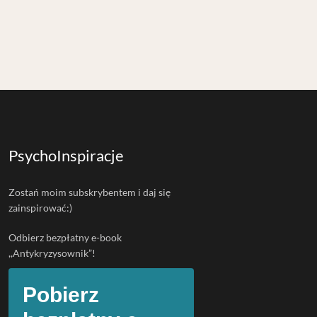
PsychoInspiracje
Zostań moim subskrybentem i daj się
zainspirować:)
Odbierz bezpłatny e-book
,,Antykryzysownik”!
Pobierz