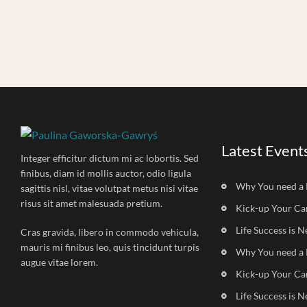
Latest Event
Integer efficitur dictum mi ac lobortis. Sed
finibus, diam id mollis auctor, odio ligula
Why You need a 
sagittis nisl, vitae volutpat metus nisi vitae
risus sit amet malesuada pretium.
Kick-up Your Ca
Life Success is N
Cras gravida, libero in commodo vehicula,
mauris mi finibus leo, quis tincidunt turpis
Why You need a 
augue vitae lorem.
Kick-up Your Ca
Life Success is N