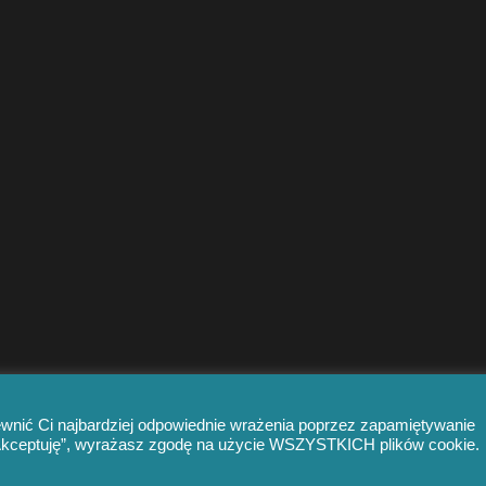
ewnić Ci najbardziej odpowiednie wrażenia poprzez zapamiętywanie
 „Akceptuję”, wyrażasz zgodę na użycie WSZYSTKICH plików cookie.