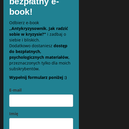
bezpłatny e-
book!
Odbierz e-book
,,Antykryzysownik. Jak radzić
sobie w kryzysie?"
i zadbaj o
siebie i bliskich.
Dodatkowo dostaniesz
dostęp
do bezpłatnych,
psychologicznych materiałów,
przeznaczonych tylko dla moich
subskrybentów.
Wypełnij formularz poniżej :)
E-mail
Imię