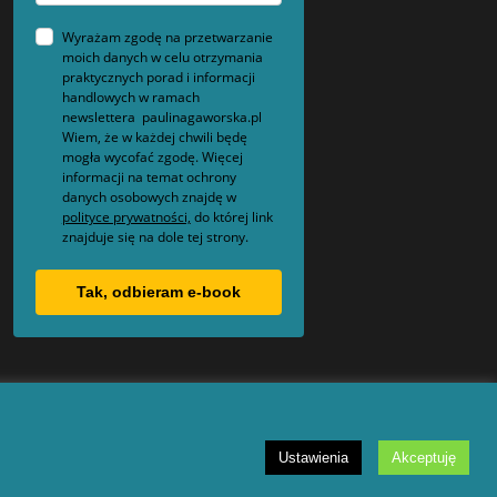
Wyrażam zgodę na przetwarzanie
moich danych w celu otrzymania
praktycznych porad i informacji
handlowych w ramach
newslettera paulinagaworska.pl
Wiem, że w każdej chwili będę
mogła wycofać zgodę. Więcej
informacji na temat ochrony
danych osobowych znajdę w
polityce prywatności,
do której link
znajduje się na dole tej strony.
Tak, odbieram e-book
Ustawienia
Akceptuję