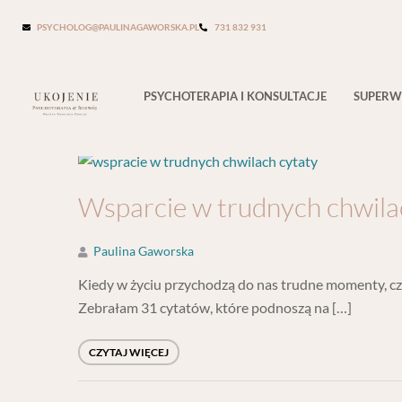
Tag:
cytaty o nastawieniu
PSYCHOLOG@PAULINAGAWORSKA.PL
731 832 931
PSYCHOTERAPIA I KONSULTACJE
SUPERW
Wsparcie w trudnych chwila
Paulina Gaworska
Kiedy w życiu przychodzą do nas trudne momenty, czę
Zebrałam 31 cytatów, które podnoszą na […]
CZYTAJ WIĘCEJ