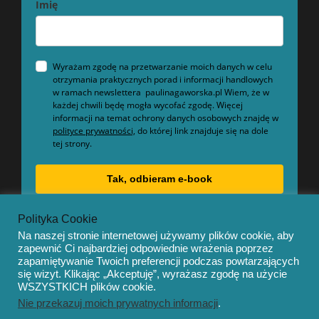
Imię
Wyrażam zgodę na przetwarzanie moich danych w celu
otrzymania praktycznych porad i informacji handlowych
w ramach newslettera paulinagaworska.pl Wiem, że w
każdej chwili będę mogła wycofać zgodę. Więcej
informacji na temat ochrony danych osobowych znajdę w
polityce prywatności,
do której link znajduje się na dole
tej strony.
Tak, odbieram e-book
Polityka Cookie
Na naszej stronie internetowej używamy plików cookie, aby
zapewnić Ci najbardziej odpowiednie wrażenia poprzez
zapamiętywanie Twoich preferencji podczas powtarzających
się wizyt. Klikając „Akceptuję”, wyrażasz zgodę na użycie
© Copyright 2020 – Mentor by
OceanThemes
WSZYSTKICH plików cookie.
Nie przekazuj moich prywatnych informacji
.