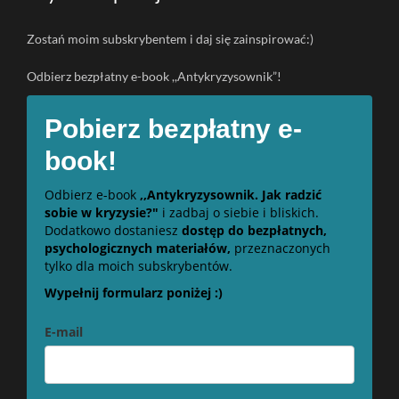
Zostań moim subskrybentem i daj się zainspirować:)
Odbierz bezpłatny e-book ,,Antykryzysownik”!
Pobierz bezpłatny e-
book!
Odbierz e-book
,,Antykryzysownik. Jak radzić
sobie w kryzysie?"
i zadbaj o siebie i bliskich.
Dodatkowo dostaniesz
dostęp do bezpłatnych,
psychologicznych materiałów,
przeznaczonych
tylko dla moich subskrybentów.
Wypełnij formularz poniżej :)
E-mail