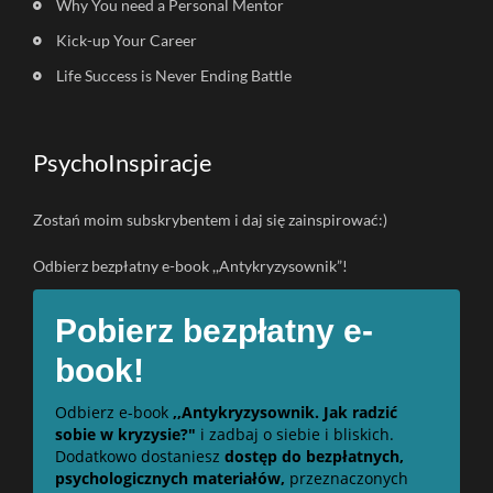
Why You need a Personal Mentor
Kick-up Your Career
Life Success is Never Ending Battle
PsychoInspiracje
Zostań moim subskrybentem i daj się zainspirować:)
Odbierz bezpłatny e-book ,,Antykryzysownik”!
Pobierz bezpłatny e-
book!
Odbierz e-book
,,Antykryzysownik. Jak radzić
sobie w kryzysie?"
i zadbaj o siebie i bliskich.
Dodatkowo dostaniesz
dostęp do bezpłatnych,
psychologicznych materiałów,
przeznaczonych