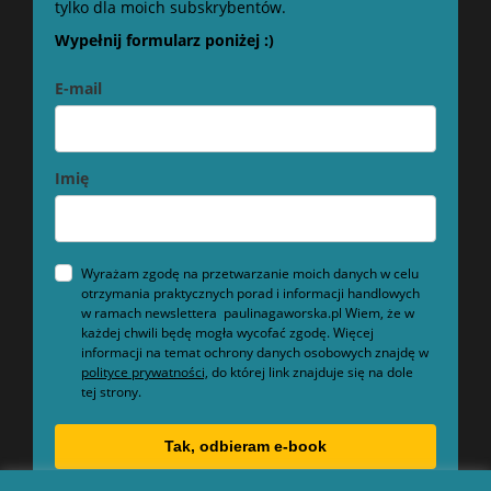
tylko dla moich subskrybentów.
Wypełnij formularz poniżej :)
E-mail
Imię
Wyrażam zgodę na przetwarzanie moich danych w celu
otrzymania praktycznych porad i informacji handlowych
w ramach newslettera paulinagaworska.pl Wiem, że w
każdej chwili będę mogła wycofać zgodę. Więcej
informacji na temat ochrony danych osobowych znajdę w
polityce prywatności,
do której link znajduje się na dole
tej strony.
Tak, odbieram e-book