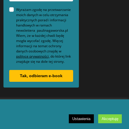
Wyrażam zgodę na przetwarzanie
moich danych w celu otrzymania
praktycznych porad i informacji
handlowych w ramach
newslettera paulinagaworska.pl
Wiem, że w każdej chwili będę
mogła wycofać zgodę. Więcej
informacji na temat ochrony
danych osobowych znajdę w
polityce prywatności,
do której link
znajduje się na dole tej strony.
Tak, odbieram e-book
Ustawienia
Akceptuję