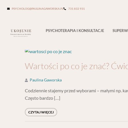
Tag:
wartości
PSYCHOLOG@PAULINAGAWORSKA.PL
731 832 931
PSYCHOTERAPIA I KONSULTACJE
SUPERW
Wartości po co je znać? Ćwic
Paulina Gaworska
Codziennie stajemy przed wyborami – małymi np. kawa
Często bardzo […]
CZYTAJ WIĘCEJ