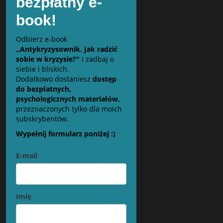
bezpłatny e-
book!
Odbierz e-book
,,Antykryzysownik. Jak radzić
sobie w kryzysie?"
i zadbaj o
siebie i bliskich.
Dodatkowo dostaniesz
dostęp
do bezpłatnych,
psychologicznych materiałów,
przeznaczonych tylko dla moich
subskrybentów.
Wypełnij formularz poniżej :)
E-mail
Imię