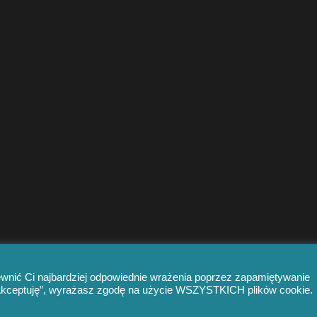
ewnić Ci najbardziej odpowiednie wrażenia poprzez zapamiętywanie
 „Akceptuję”, wyrażasz zgodę na użycie WSZYSTKICH plików cookie.