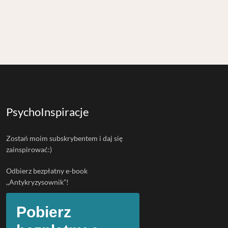
PsychoInspiracje
Zostań moim subskrybentem i daj się
zainspirować:)
Odbierz bezpłatny e-book
,,Antykryzysownik”!
Pobierz