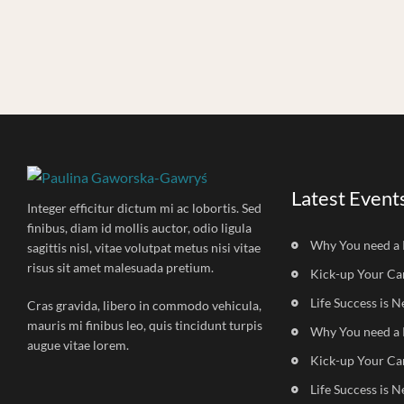
Latest Event
Integer efficitur dictum mi ac lobortis. Sed
finibus, diam id mollis auctor, odio ligula
Why You need a 
sagittis nisl, vitae volutpat metus nisi vitae
risus sit amet malesuada pretium.
Kick-up Your Ca
Life Success is N
Cras gravida, libero in commodo vehicula,
mauris mi finibus leo, quis tincidunt turpis
Why You need a 
augue vitae lorem.
Kick-up Your Ca
Life Success is N