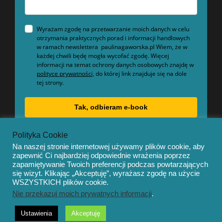
Wyrażam zgodę na przetwarzanie moich danych w celu
otrzymania praktycznych porad i informacji handlowych
w ramach newslettera paulinagaworska.pl Wiem, że w
każdej chwili będę mogła wycofać zgodę. Więcej
informacji na temat ochrony danych osobowych znajdę w
polityce prywatności,
do której link znajduje się na dole
tej strony.
Tak, odbieram e-book
Polityka Cookie
Na naszej stronie internetowej używamy plików cookie, aby
zapewnić Ci najbardziej odpowiednie wrażenia poprzez
zapamiętywanie Twoich preferencji podczas powtarzających
się wizyt. Klikając „Akceptuję”, wyrażasz zgodę na użycie
© Copyright 2020 – Mentor by
OceanThemes
WSZYSTKICH plików cookie.
Nie przekazuj moich prywatnych informacji
.
Ustawienia
Akceptuję