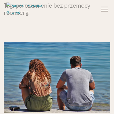
Tag:
porozumienie bez przemocy
roenberg