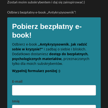
Zostań moim subskrybentem i daj się zainspirować:)
Odbierz bezpłatny e-book ,,Antykryzysownik”!
Pobierz bezpłatny e-
book!
Odbierz e-book
,,Antykryzysownik. Jak radzić
sobie w kryzysie?"
i zadbaj o siebie i bliskich.
Dodatkowo dostaniesz
dostęp do bezpłatnych,
psychologicznych materiałów,
przeznaczonych
tylko dla moich subskrybentów.
Wypełnij formularz poniżej :)
E-mail
Imię