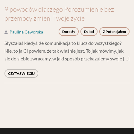
9 powodów dlaczego Porozumienie bez
przemocy zmieni Twoje życie
Paulina Gaworska
Dorosły
Dzieci
Z Potencjałem
Słyszałaś kiedyś, że komunikacja to klucz do wszystkiego?
Nie, to ja Ci powiem, że tak właśnie jest. To jak mówimy, jak
się do siebie zwracamy, w jaki sposób przekazujemy swoje […]
CZYTAJ WIĘCEJ