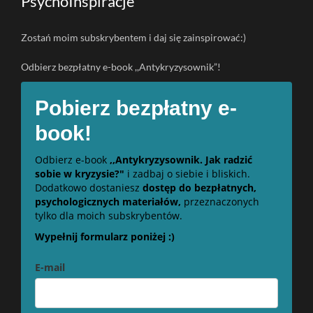
PsychoInspiracje
Zostań moim subskrybentem i daj się zainspirować:)
Odbierz bezpłatny e-book ,,Antykryzysownik”!
Pobierz bezpłatny e-
book!
Odbierz e-book
,,Antykryzysownik. Jak radzić
sobie w kryzysie?"
i zadbaj o siebie i bliskich.
Dodatkowo dostaniesz
dostęp do bezpłatnych,
psychologicznych materiałów,
przeznaczonych
tylko dla moich subskrybentów.
Wypełnij formularz poniżej :)
E-mail