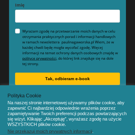
Imię
Wyrażam zgodę na przetwarzanie moich danych w celu
otrzymania praktycznych porad i informacji handlowych
w ramach newslettera paulinagaworska.pl Wiem, że w
każdej chwili będę mogła wycofać zgodę. Więcej
informacji na temat ochrony danych osobowych znajdę w
polityce prywatności,
do której link znajduje się na dole
tej strony.
Tak, odbieram e-book
Polityka Cookie
Na naszej stronie internetowej używamy plików cookie, aby
zapewnić Ci najbardziej odpowiednie wrażenia poprzez
zapamiętywanie Twoich preferencji podczas powtarzających
się wizyt. Klikając „Akceptuję”, wyrażasz zgodę na użycie
© Copyright 2020 – Mentor by
OceanThemes
WSZYSTKICH plików cookie.
Nie przekazuj moich prywatnych informacji
.