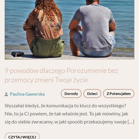
9 powodów dlaczego Porozumienie bez
przemocy zmieni Twoje życie
Paulina Gaworska
Dorosły
Dzieci
Z Potencjałem
Słyszałaś kiedyś, że komunikacja to klucz do wszystkiego?
Nie, to ja Ci powiem, że tak właśnie jest. To jak mówimy, jak
się do siebie zwracamy, w jaki sposób przekazujemy swoje […]
CZYTAJ WIĘCEJ