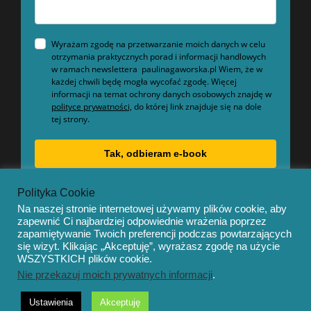
Wyrażam zgodę na przetwarzanie moich danych w celu
otrzymania praktycznych porad i informacji handlowych
w ramach newslettera paulinagaworska.pl Wiem, że w
każdej chwili będę mogła wycofać zgodę. Więcej
informacji na temat ochrony danych osobowych znajdę w
polityce prywatności,
do której link znajduje się na dole
tej strony.
Tak, odbieram e-book
Polityka Cookie
Na naszej stronie internetowej używamy plików cookie, aby
zapewnić Ci najbardziej odpowiednie wrażenia poprzez
zapamiętywanie Twoich preferencji podczas powtarzających
się wizyt. Klikając „Akceptuję”, wyrażasz zgodę na użycie
© Copyright 2020 – Mentor by
OceanThemes
WSZYSTKICH plików cookie.
Nie przekazuj moich prywatnych informacji
.
Ustawienia
Akceptuję