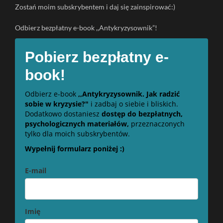
Zostań moim subskrybentem i daj się zainspirować:)
Odbierz bezpłatny e-book ,,Antykryzysownik”!
Pobierz bezpłatny e-
book!
Odbierz e-book
,,Antykryzysownik. Jak radzić
sobie w kryzysie?"
i zadbaj o siebie i bliskich.
Dodatkowo dostaniesz
dostęp do bezpłatnych,
psychologicznych materiałów,
przeznaczonych
tylko dla moich subskrybentów.
Wypełnij formularz poniżej :)
E-mail
Imię