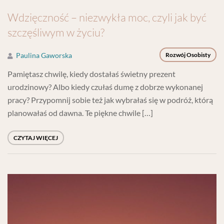
Wdzięczność – niezwykła moc, czyli jak być
szczęśliwym w życiu?
Paulina Gaworska
Rozwój Osobisty
Pamiętasz chwilę, kiedy dostałaś świetny prezent
urodzinowy? Albo kiedy czułaś dumę z dobrze wykonanej
pracy? Przypomnij sobie też jak wybrałaś się w podróż, którą
planowałaś od dawna. Te piękne chwile […]
CZYTAJ WIĘCEJ