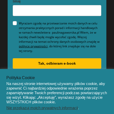
Imię
Wyrażam zgodę na przetwarzanie moich danych w celu
otrzymania praktycznych porad i informacji handlowych
w ramach newslettera paulinagaworska.pl Wiem, że w
każdej chwili będę mogła wycofać zgodę. Więcej
informacji na temat ochrony danych osobowych znajdę w
polityce prywatności,
do której link znajduje się na dole
tej strony.
Tak, odbieram e-book
Polityka Cookie
Na naszej stronie internetowej używamy plików cookie, aby
zapewnić Ci najbardziej odpowiednie wrażenia poprzez
zapamiętywanie Twoich preferencji podczas powtarzających
się wizyt. Klikając „Akceptuję”, wyrażasz zgodę na użycie
© Copyright 2020 – Mentor by
OceanThemes
WSZYSTKICH plików cookie.
Nie przekazuj moich prywatnych informacji
.