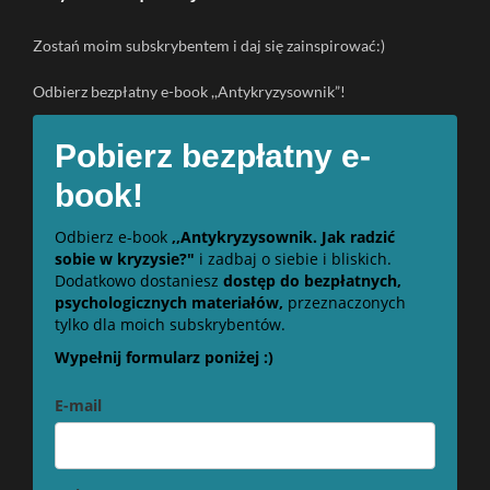
Zostań moim subskrybentem i daj się zainspirować:)
Odbierz bezpłatny e-book ,,Antykryzysownik”!
Pobierz bezpłatny e-
book!
Odbierz e-book
,,Antykryzysownik. Jak radzić
sobie w kryzysie?"
i zadbaj o siebie i bliskich.
Dodatkowo dostaniesz
dostęp do bezpłatnych,
psychologicznych materiałów,
przeznaczonych
tylko dla moich subskrybentów.
Wypełnij formularz poniżej :)
E-mail