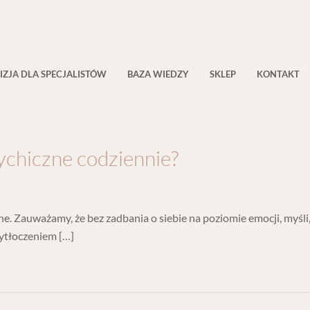
IZJA DLA SPECJALISTÓW
BAZA WIEDZY
SKLEP
KONTAKT
ychiczne codziennie?
e. Zauważamy, że bez zadbania o siebie na poziomie emocji, myśli,
ytłoczeniem […]