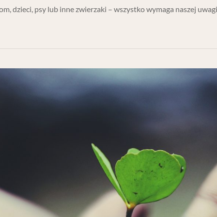
dom, dzieci, psy lub inne zwierzaki – wszystko wymaga naszej uwagi