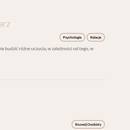
arz
Psychologia
Relacje
bie budzić różne uczucia, w zależności od tego, w
Rozwój Osobisty