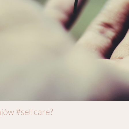
ajów #selfcare?