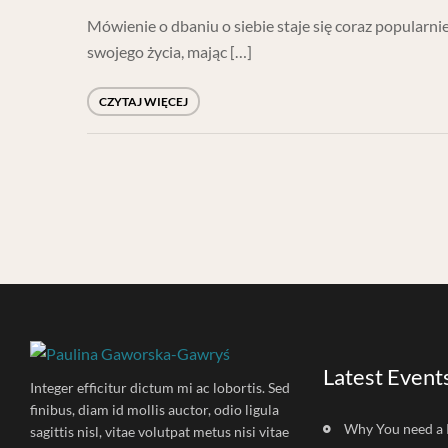
Mówienie o dbaniu o siebie staje się coraz popularnie
swojego życia, mając […]
CZYTAJ WIĘCEJ
Latest Event
Integer efficitur dictum mi ac lobortis. Sed
finibus, diam id mollis auctor, odio ligula
Why You need a 
sagittis nisl, vitae volutpat metus nisi vitae