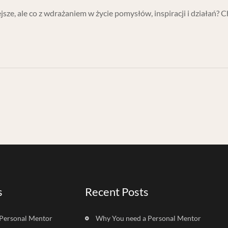
jsze, ale co z wdrażaniem w życie pomysłów, inspiracji i działań? 
s
Recent Posts
Personal Mentor
Why You need a Personal Mentor