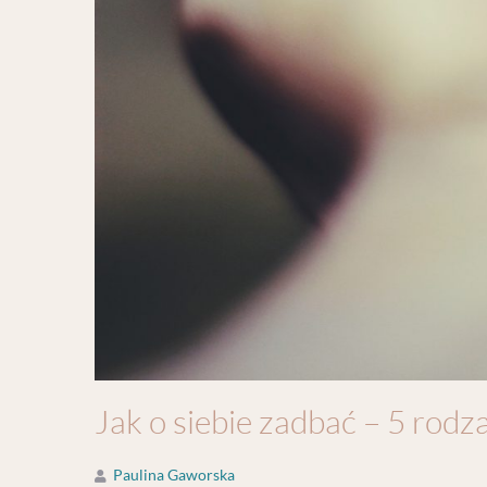
Jak o siebie zadbać – 5 rodz
Paulina Gaworska