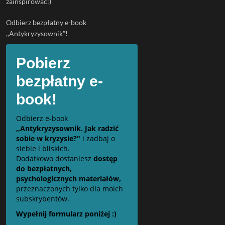
zainspirować:)
Odbierz bezpłatny e-book
,,Antykryzysownik”!
Pobierz
bezpłatny e-
book!
Odbierz e-book
,,Antykryzysownik. Jak radzić
sobie w kryzysie?"
i zadbaj o
siebie i bliskich.
Dodatkowo dostaniesz
dostęp
do bezpłatnych,
psychologicznych materiałów,
przeznaczonych tylko dla moich
subskrybentów.
Wypełnij formularz poniżej :)