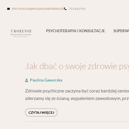
Tag:
dbam o siebie
PSYCHOLOG@PAULINAGAWORSKA.PL
731 832 931
PSYCHOTERAPIA I KONSULTACJE
SUPERW
Jak dbać o swoje zdrowie ps
Paulina Gaworska
Zdrowie psychiczne zaczyna być coraz bardziej cenion
zderzamy się ze ścianą, wypaleniem zawodowym, prz
CZYTAJ WIĘCEJ