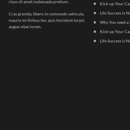
risus sit amet malesuada pretium.
Kick-up Your Ca
Life Success is N
Cras gravida, libero in commodo vehicula,
mauris mi finibus leo, quis tincidunt turpis
Why You need a 
augue vitae lorem.
Kick-up Your Ca
Life Success is N