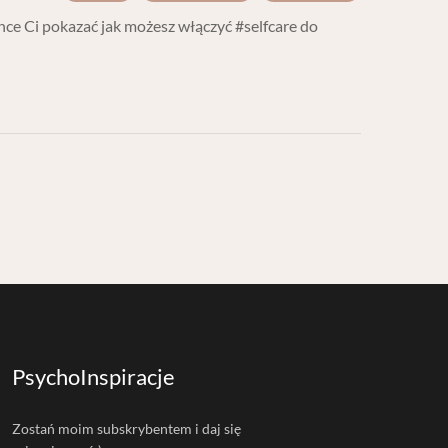
Chce Ci pokazać jak możesz włączyć #selfcare do
PsychoInspiracje
Zostań moim subskrybentem i daj się