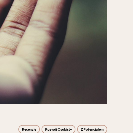
Recenzje
Rozwój Osobisty
Z Potencjałem