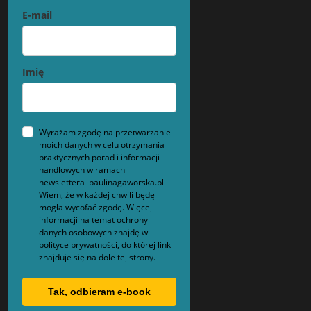
E-mail
Imię
Wyrażam zgodę na przetwarzanie
moich danych w celu otrzymania
praktycznych porad i informacji
handlowych w ramach
newslettera paulinagaworska.pl
Wiem, że w każdej chwili będę
mogła wycofać zgodę. Więcej
informacji na temat ochrony
danych osobowych znajdę w
polityce prywatności,
do której link
znajduje się na dole tej strony.
Tak, odbieram e-book