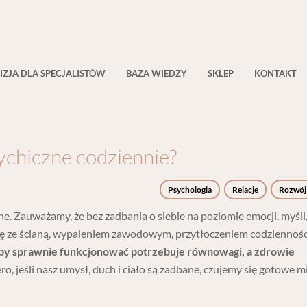
IZJA DLA SPECJALISTÓW
BAZA WIEDZY
SKLEP
KONTAKT
ychiczne codziennie?
Psychologia
Relacje
Rozwój
e. Zauważamy, że bez zadbania o siebie na poziomie emocji, myśli,
się ze ścianą, wypaleniem zawodowym, przytłoczeniem codzienności
aby sprawnie funkcjonować potrzebuje równowagi, a zdrowie
o, jeśli nasz umysł, duch i ciało są zadbane, czujemy się gotowe mi