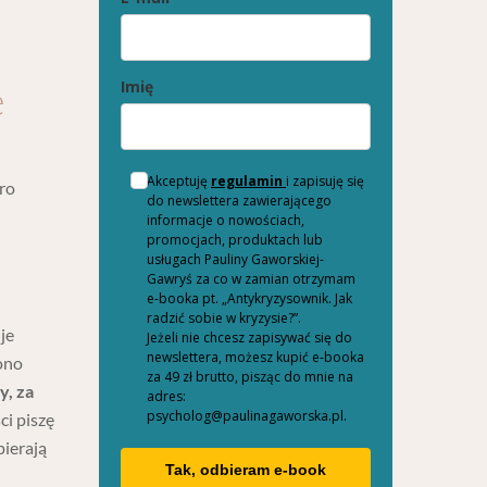
e
Imię
Akceptuję
regulamin
i zapisuję się
ro
do newslettera zawierającego
informacje o nowościach,
promocjach, produktach lub
usługach Pauliny Gaworskiej-
Gawryś za co w zamian otrzymam
e-booka pt. „Antykryzysownik. Jak
radzić sobie w kryzysie?”.
je
Jeżeli nie chcesz zapisywać się do
newslettera, możesz kupić e-booka
ono
za 49 zł brutto, pisząc do mnie na
y, za
adres:
psycholog@paulinagaworska.pl.
ci piszę
pierają
Tak, odbieram e-book