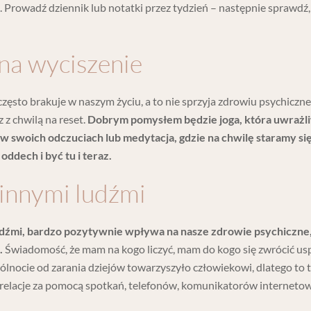
ia. Prowadź dziennik lub notatki przez tydzień – następnie sprawdź,
 na wyciszenie
często brakuje w naszym życiu, a to nie sprzyja zdrowiu psychiczn
 z chwilą na reset.
Dobrym pomysłem będzie joga, która uwrażli
ię w swoich odczuciach lub medytacja, gdzie na chwilę staramy si
ddech i być tu i teraz.
 innymi ludźmi
 ludźmi, bardzo pozytywnie wpływa na nasze zdrowie psychiczne
.
Świadomość, że mam na kogo liczyć, mam do kogo się zwrócić usp
ólnocie od zarania dziejów towarzyszyło człowiekowi, dlatego to 
relacje za pomocą spotkań, telefonów, komunikatorów interneto