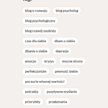
blog o rozwoju
blog psycholog
blog psychologiczny
blog rozwój osobisty
czas dla siebie
dbam o siebie
dbanie o siebie
depresja
emocje
kryzys
mocne strony
perfekcjonizm
pewność siebie
poczucie własnej wartości
potrzeby
pozytywne myślenie
priorytety
przekonania