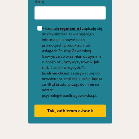
Imię
Akceptuję
regulamin
i zapisuję się
do newslettera zawierającego
informacje o nowościach,
promocjach, produktach lub
usługach Pauliny Gaworskiej-
Gawryś za co w zamian otrzymam
e-booka pt. „Antykryzysownik. Jak
radzić sobie w kryzysie?”.
Jeżeli nie chcesz zapisywać się do
newslettera, możesz kupić e-booka
za 49 zł brutto, pisząc do mnie na
adres:
psycholog@paulinagaworska.pl.
Tak, odbieram e-book