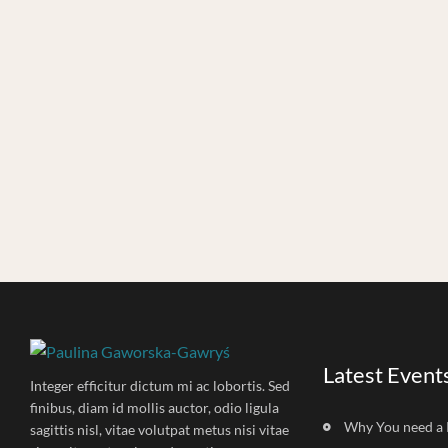
Latest Event
Integer efficitur dictum mi ac lobortis. Sed
finibus, diam id mollis auctor, odio ligula
Why You need a 
sagittis nisl, vitae volutpat metus nisi vitae