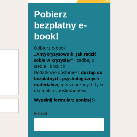
Pobierz
bezpłatny e-
book!
Odbierz e-book
,,Antykryzysownik. Jak radzić
sobie w kryzysie?"
i zadbaj o
siebie i bliskich.
Dodatkowo dostaniesz
dostęp do
bezpłatnych, psychologicznych
materiałów,
przeznaczonych tylko
dla moich subskrybentów.
Wypełnij formularz poniżej :)
E-mail