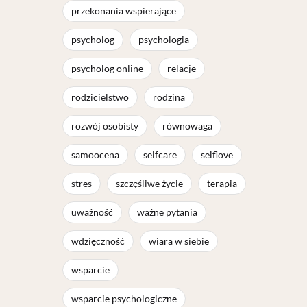
przekonania wspierające
psycholog
psychologia
psycholog online
relacje
rodzicielstwo
rodzina
rozwój osobisty
równowaga
samoocena
selfcare
selflove
stres
szczęśliwe życie
terapia
uważność
ważne pytania
wdzięczność
wiara w siebie
wsparcie
wsparcie psychologiczne