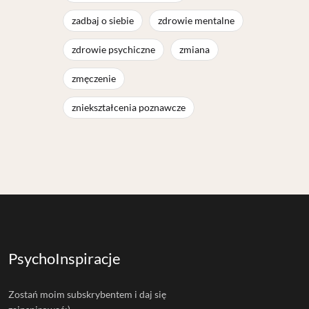
zadbaj o siebie
zdrowie mentalne
zdrowie psychiczne
zmiana
zmęczenie
zniekształcenia poznawcze
PsychoInspiracje
Zostań moim subskrybentem i daj się