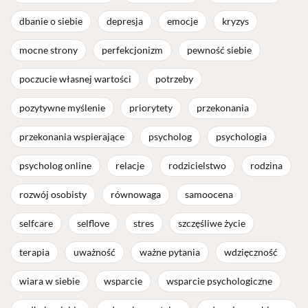
dbanie o siebie
depresja
emocje
kryzys
mocne strony
perfekcjonizm
pewność siebie
poczucie własnej wartości
potrzeby
pozytywne myślenie
priorytety
przekonania
przekonania wspierające
psycholog
psychologia
psycholog online
relacje
rodzicielstwo
rodzina
rozwój osobisty
równowaga
samoocena
selfcare
selflove
stres
szczęśliwe życie
terapia
uważność
ważne pytania
wdzięczność
wiara w siebie
wsparcie
wsparcie psychologiczne