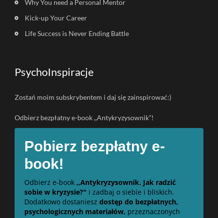
Why You need a Personal Mentor
Kick-up Your Career
Life Success is Never Ending Battle
PsychoInspiracje
Zostań moim subskrybentem i daj się zainspirować:)
Odbierz bezpłatny e-book ,,Antykryzysownik”!
Pobierz bezpłatny e-
book!
Odbierz e-book
,,Antykryzysownik. Jak radzić
sobie w kryzysie?"
i zadbaj o siebie i bliskich.
Dodatkowo dostaniesz
dostęp do bezpłatnych,
psychologicznych materiałów,
przeznaczonych