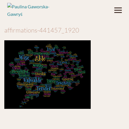
affirmations-441457_1920