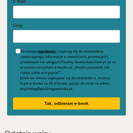
E-mail
Imię
Akceptuję
regulamin
i zapisuję się do newslettera
zawierającego informacje o nowościach, promocjach,
produktach lub usługach Pauliny Gaworskiej-Gawryś za co
w zamian otrzymam e-booka pt. „Antykryzysownik. Jak
radzić sobie w kryzysie?”.
Jeżeli nie chcesz zapisywać się do newslettera, możesz
kupić e-booka za 49 zł brutto, pisząc do mnie na adres:
psycholog@paulinagaworska.pl.
Tak, odbieram e-book