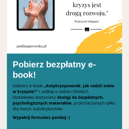
Pobierz bezpłatny e-
book!
Odbierz e-book
,,Antykryzysownik. Jak radzić sobie
w kryzysie?"
i zadbaj o siebie i bliskich.
Dodatkowo dostaniesz
dostęp do bezpłatnych,
psychologicznych materiałów,
przeznaczonych tylko
dla moich subskrybentów.
Wypełnij formularz poniżej :)