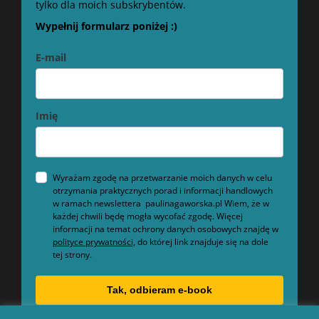
tylko dla moich subskrybentów.
Wypełnij formularz poniżej :)
E-mail
Imię
Wyrażam zgodę na przetwarzanie moich danych w celu
otrzymania praktycznych porad i informacji handlowych
w ramach newslettera paulinagaworska.pl Wiem, że w
każdej chwili będę mogła wycofać zgodę. Więcej
informacji na temat ochrony danych osobowych znajdę w
polityce prywatności,
do której link znajduje się na dole
tej strony.
Tak, odbieram e-book