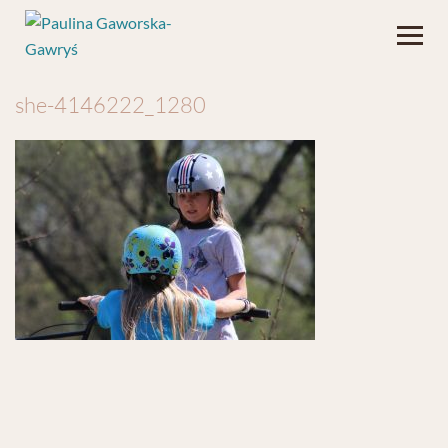
she-4146222_1280