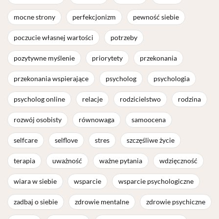
mocne strony
perfekcjonizm
pewność siebie
poczucie własnej wartości
potrzeby
pozytywne myślenie
priorytety
przekonania
przekonania wspierające
psycholog
psychologia
psycholog online
relacje
rodzicielstwo
rodzina
rozwój osobisty
równowaga
samoocena
selfcare
selflove
stres
szczęśliwe życie
terapia
uważność
ważne pytania
wdzięczność
wiara w siebie
wsparcie
wsparcie psychologiczne
zadbaj o siebie
zdrowie mentalne
zdrowie psychiczne