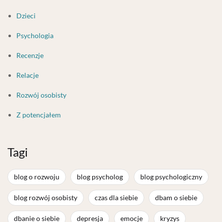
Dzieci
Psychologia
Recenzje
Relacje
Rozwój osobisty
Z potencjałem
Tagi
blog o rozwoju
blog psycholog
blog psychologiczny
blog rozwój osobisty
czas dla siebie
dbam o siebie
dbanie o siebie
depresja
emocje
kryzys