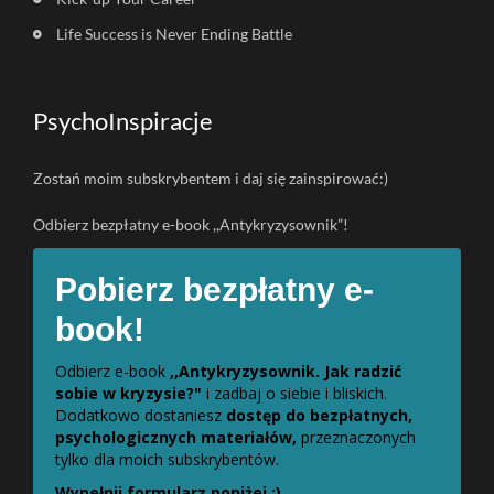
Life Success is Never Ending Battle
PsychoInspiracje
Zostań moim subskrybentem i daj się zainspirować:)
Odbierz bezpłatny e-book ,,Antykryzysownik”!
Pobierz bezpłatny e-
book!
Odbierz e-book
,,Antykryzysownik. Jak radzić
sobie w kryzysie?"
i zadbaj o siebie i bliskich.
Dodatkowo dostaniesz
dostęp do bezpłatnych,
psychologicznych materiałów,
przeznaczonych
tylko dla moich subskrybentów.
Wypełnij formularz poniżej :)