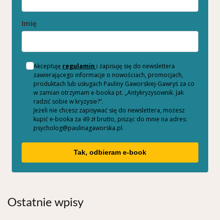
Imię
Akceptuję
regulamin
i zapisuję się do newslettera
zawierającego informacje o nowościach, promocjach,
produktach lub usługach Pauliny Gaworskiej-Gawryś za co
w zamian otrzymam e-booka pt. „Antykryzysownik. Jak
radzić sobie w kryzysie?”.
Jeżeli nie chcesz zapisywać się do newslettera, możesz
kupić e-booka za 49 zł brutto, pisząc do mnie na adres:
psycholog@paulinagaworska.pl.
Tak, odbieram e-book
Ostatnie wpisy