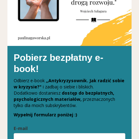
Pobierz bezpłatny e-
book!
Odbierz e-book
,,Antykryzysownik. Jak radzić sobie
w kryzysie?"
i zadbaj o siebie i bliskich.
Dodatkowo dostaniesz
dostęp do bezpłatnych,
psychologicznych materiałów,
przeznaczonych
tylko dla moich subskrybentów.
Wypełnij formularz poniżej :)
E-mail