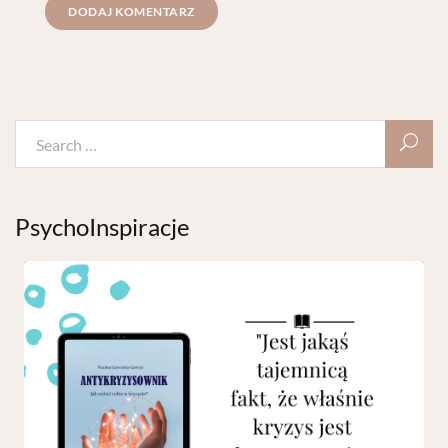
PsychoInspiracje