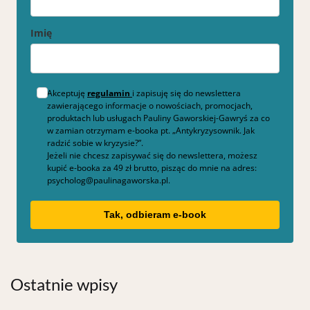
Imię
Akceptuję
regulamin
i zapisuję się do newslettera
zawierającego informacje o nowościach, promocjach,
produktach lub usługach Pauliny Gaworskiej-Gawryś za co
w zamian otrzymam e-booka pt. „Antykryzysownik. Jak
radzić sobie w kryzysie?”.
Jeżeli nie chcesz zapisywać się do newslettera, możesz
kupić e-booka za 49 zł brutto, pisząc do mnie na adres:
psycholog@paulinagaworska.pl.
Tak, odbieram e-book
Ostatnie wpisy