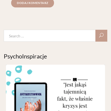
PsychoInspiracje