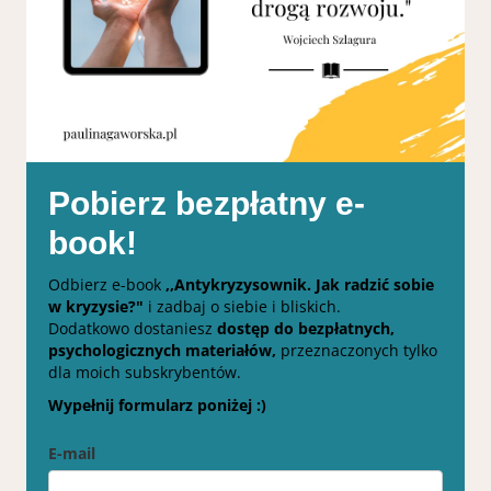
Pobierz bezpłatny e-
book!
Odbierz e-book
,,Antykryzysownik. Jak radzić sobie
w kryzysie?"
i zadbaj o siebie i bliskich.
Dodatkowo dostaniesz
dostęp do bezpłatnych,
psychologicznych materiałów,
przeznaczonych tylko
dla moich subskrybentów.
Wypełnij formularz poniżej :)
E-mail