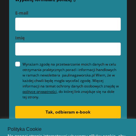
E-mail
Imię
Wyrażam zgodę na przetwarzanie moich danych w celu
otrzymania praktycznych porad i informacji handlowych
w ramach newslettera paulinagaworska.pl Wiem, że w
każdej chwili będę mogła wycofać zgodę. Więcej
informacji na temat ochrony danych osobowych znajdę w
polityce prywatności,
do której link znajduje się na dole
tej strony.
Tak, odbieram e-book
Polityka Cookie