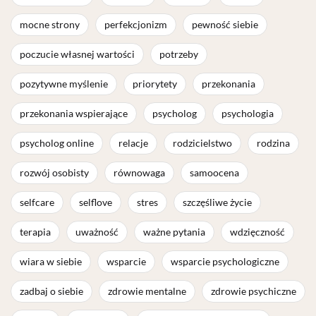
mocne strony
perfekcjonizm
pewność siebie
poczucie własnej wartości
potrzeby
pozytywne myślenie
priorytety
przekonania
przekonania wspierające
psycholog
psychologia
psycholog online
relacje
rodzicielstwo
rodzina
rozwój osobisty
równowaga
samoocena
selfcare
selflove
stres
szczęśliwe życie
terapia
uważność
ważne pytania
wdzięczność
wiara w siebie
wsparcie
wsparcie psychologiczne
zadbaj o siebie
zdrowie mentalne
zdrowie psychiczne