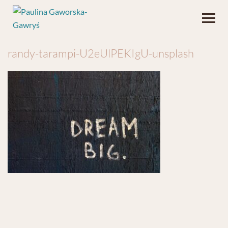
randy-tarampi-U2eUlPEKIgU-unsplash