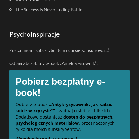
Life Success is Never Ending Battle
PsychoInspiracje
Zostań moim subskrybentem i daj się zainspirować:)
Odbierz bezpłatny e-book ,,Antykryzysownik”!
Pobierz bezpłatny e-
book!
Odbierz e-book
,,Antykryzysownik. Jak radzić
sobie w kryzysie?"
i zadbaj o siebie i bliskich.
Dodatkowo dostaniesz
dostęp do bezpłatnych,
psychologicznych materiałów,
przeznaczonych
tylko dla moich subskrybentów.
Wypełnij formularz poniżej :)