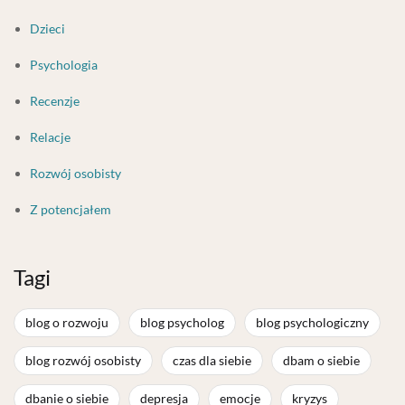
Dzieci
Psychologia
Recenzje
Relacje
Rozwój osobisty
Z potencjałem
Tagi
blog o rozwoju
blog psycholog
blog psychologiczny
blog rozwój osobisty
czas dla siebie
dbam o siebie
dbanie o siebie
depresja
emocje
kryzys