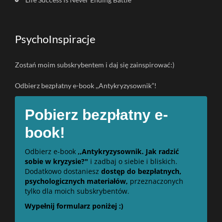
PsychoInspiracje
Zostań moim subskrybentem i daj się zainspirować:)
Odbierz bezpłatny e-book ,,Antykryzysownik”!
Pobierz bezpłatny e-
book!
Odbierz e-book
,,Antykryzysownik. Jak radzić
sobie w kryzysie?"
i zadbaj o siebie i bliskich.
Dodatkowo dostaniesz
dostęp do bezpłatnych,
psychologicznych materiałów,
przeznaczonych
tylko dla moich subskrybentów.
Wypełnij formularz poniżej :)