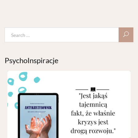
PsychoInspiracje