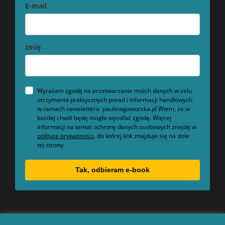
E-mail
Imię
Wyrażam zgodę na przetwarzanie moich danych w celu
otrzymania praktycznych porad i informacji handlowych
w ramach newslettera paulinagaworska.pl Wiem, że w
każdej chwili będę mogła wycofać zgodę. Więcej
informacji na temat ochrony danych osobowych znajdę w
polityce prywatności,
do której link znajduje się na dole
tej strony.
Tak, odbieram e-book