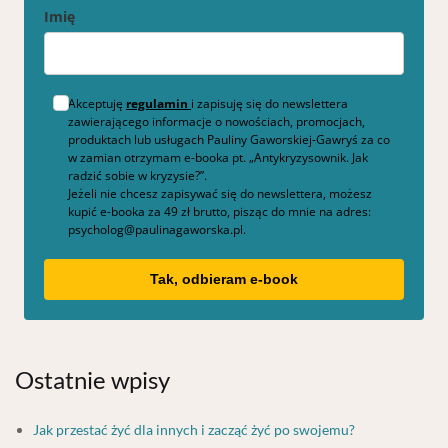
Imię
Akceptuję
regulamin
i zapisuję się do newslettera
zawierającego informacje o nowościach, promocjach,
produktach lub usługach Pauliny Gaworskiej-Gawryś za co
w zamian otrzymam e-booka pt. „Antykryzysownik. Jak
radzić sobie w kryzysie?”.
Jeżeli nie chcesz zapisywać się do newslettera, możesz
kupić e-booka za 49 zł brutto, pisząc do mnie na adres:
psycholog@paulinagaworska.pl.
Tak, odbieram e-book
Ostatnie wpisy
Jak przestać żyć dla innych i zacząć żyć po swojemu?