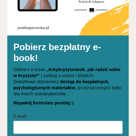
Pobierz bezpłatny e-
book!
Odbierz e-book
,,Antykryzysownik. Jak radzić sobie
w kryzysie?"
i zadbaj o siebie i bliskich.
Dodatkowo dostaniesz
dostęp do bezpłatnych,
psychologicznych materiałów,
przeznaczonych tylko
dla moich subskrybentów.
Wypełnij formularz poniżej :)
E-mail