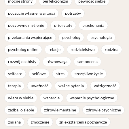
mocne strony
perfekcjonizm
pewność siebie
poczucie własnej wartości
potrzeby
pozytywne myślenie
priorytety
przekonania
przekonania wspierające
psycholog
psychologia
psycholog online
relacje
rodzicielstwo
rodzina
rozwój osobisty
równowaga
samoocena
selfcare
selflove
stres
szczęśliwe życie
terapia
uważność
ważne pytania
wdzięczność
wiara w siebie
wsparcie
wsparcie psychologiczne
zadbaj o siebie
zdrowie mentalne
zdrowie psychiczne
zmiana
zmęczenie
zniekształcenia poznawcze