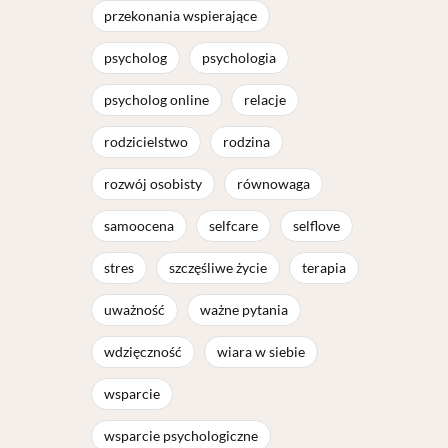
przekonania wspierające
psycholog
psychologia
psycholog online
relacje
rodzicielstwo
rodzina
rozwój osobisty
równowaga
samoocena
selfcare
selflove
stres
szczęśliwe życie
terapia
uważność
ważne pytania
wdzięczność
wiara w siebie
wsparcie
wsparcie psychologiczne