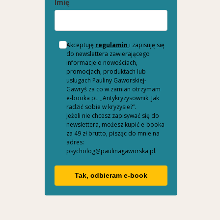
Imię
Akceptuję
regulamin
i zapisuję się
do newslettera zawierającego
informacje o nowościach,
promocjach, produktach lub
usługach Pauliny Gaworskiej-
Gawryś za co w zamian otrzymam
e-booka pt. „Antykryzysownik. Jak
radzić sobie w kryzysie?”.
Jeżeli nie chcesz zapisywać się do
newslettera, możesz kupić e-booka
za 49 zł brutto, pisząc do mnie na
adres:
psycholog@paulinagaworska.pl.
Tak, odbieram e-book