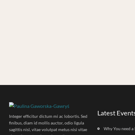
Latest Event
Integer efficitur dictum mi ac lobortis. Sed
finibus, diam id mollis auctor, odio ligula
Why You need a 
sagittis nisl, vitae volutpat metus nisi vitae