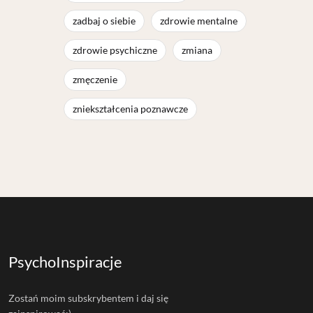
zadbaj o siebie
zdrowie mentalne
zdrowie psychiczne
zmiana
zmęczenie
zniekształcenia poznawcze
PsychoInspiracje
Zostań moim subskrybentem i daj się