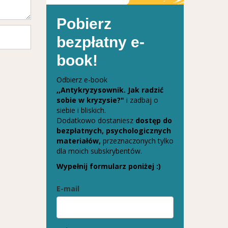
Pobierz
bezpłatny e-
book!
Odbierz e-book
,,Antykryzysownik. Jak radzić
sobie w kryzysie?"
i zadbaj o
siebie i bliskich.
Dodatkowo dostaniesz
dostęp do
bezpłatnych, psychologicznych
materiałów,
przeznaczonych tylko
dla moich subskrybentów.
Wypełnij formularz poniżej :)
E-mail