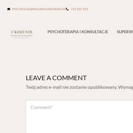
PSYCHOLOG@PAULINAGAWORSKA.PL
731 832 931
konsultacja-psycholog-fotel
PSYCHOTERAPIA I KONSULTACJE
SUPERW
LEAVE A COMMENT
Twój adres e-mail nie zostanie opublikowany.
Wymaga