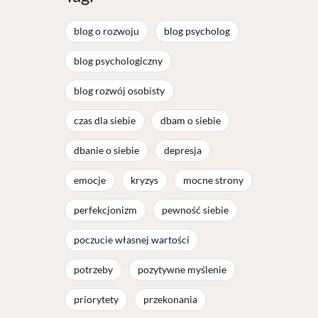
blog o rozwoju
blog psycholog
blog psychologiczny
blog rozwój osobisty
czas dla siebie
dbam o siebie
dbanie o siebie
depresja
emocje
kryzys
mocne strony
perfekcjonizm
pewność siebie
poczucie własnej wartości
potrzeby
pozytywne myślenie
priorytety
przekonania