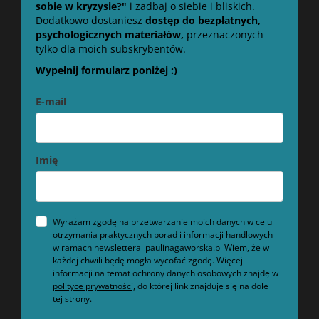
sobie w kryzysie?"
i zadbaj o siebie i bliskich.
Dodatkowo dostaniesz
dostęp do bezpłatnych,
psychologicznych materiałów,
przeznaczonych
tylko dla moich subskrybentów.
Wypełnij formularz poniżej :)
E-mail
Imię
Wyrażam zgodę na przetwarzanie moich danych w celu
otrzymania praktycznych porad i informacji handlowych
w ramach newslettera paulinagaworska.pl Wiem, że w
każdej chwili będę mogła wycofać zgodę. Więcej
informacji na temat ochrony danych osobowych znajdę w
polityce prywatności,
do której link znajduje się na dole
tej strony.