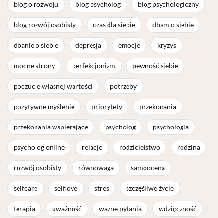
blog o rozwoju
blog psycholog
blog psychologiczny
blog rozwój osobisty
czas dla siebie
dbam o siebie
dbanie o siebie
depresja
emocje
kryzys
mocne strony
perfekcjonizm
pewność siebie
poczucie własnej wartości
potrzeby
pozytywne myślenie
priorytety
przekonania
przekonania wspierające
psycholog
psychologia
psycholog online
relacje
rodzicielstwo
rodzina
rozwój osobisty
równowaga
samoocena
selfcare
selflove
stres
szczęśliwe życie
terapia
uważność
ważne pytania
wdzięczność