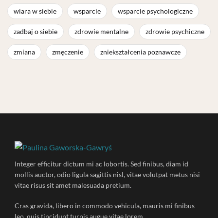
wiara w siebie
wsparcie
wsparcie psychologiczne
zadbaj o siebie
zdrowie mentalne
zdrowie psychiczne
zmiana
zmęczenie
zniekształcenia poznawcze
Integer efficitur dictum mi ac lobortis. Sed finibus, diam id
mollis auctor, odio ligula sagittis nisl, vitae volutpat metus nisi
vitae risus sit amet malesuada pretium.
Cras gravida, libero in commodo vehicula, mauris mi finibus
leo, quis tincidunt turpis augue vitae lorem.