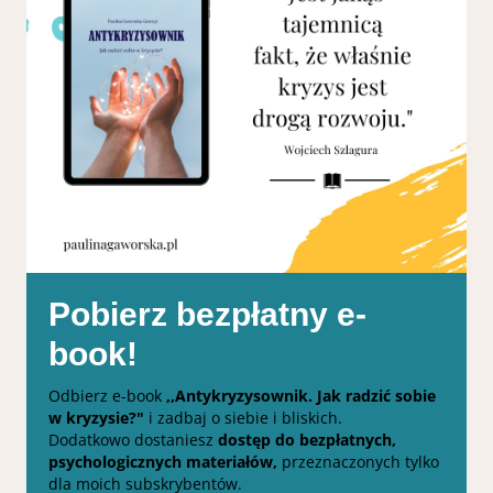
Pobierz bezpłatny e-
book!
Odbierz e-book
,,Antykryzysownik. Jak radzić sobie
w kryzysie?"
i zadbaj o siebie i bliskich.
Dodatkowo dostaniesz
dostęp do bezpłatnych,
psychologicznych materiałów,
przeznaczonych tylko
dla moich subskrybentów.