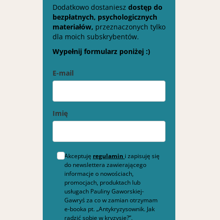
Dodatkowo dostaniesz
dostęp do
bezpłatnych, psychologicznych
materiałów,
przeznaczonych tylko
dla moich subskrybentów.
Wypełnij formularz poniżej :)
E-mail
Imię
Akceptuję
regulamin
i zapisuję się
do newslettera zawierającego
informacje o nowościach,
promocjach, produktach lub
usługach Pauliny Gaworskiej-
Gawryś za co w zamian otrzymam
e-booka pt. „Antykryzysownik. Jak
radzić sobie w kryzysie?”.