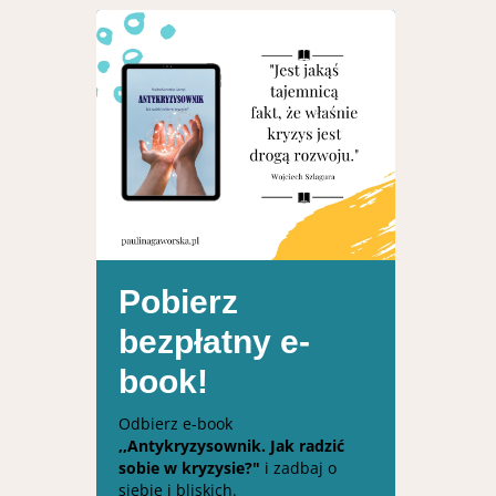
Pobierz
bezpłatny e-
book!
Odbierz e-book
,,Antykryzysownik. Jak radzić
sobie w kryzysie?"
i zadbaj o
siebie i bliskich.