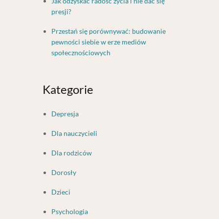
Jak odzyskać radość życia i nie dać się
presji?
Przestań się porównywać: budowanie
pewności siebie w erze mediów
społecznościowych
Kategorie
Depresja
Dla nauczycieli
Dla rodziców
Dorosły
Dzieci
Psychologia