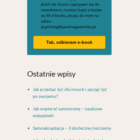
Jeżeli nie chcesz zapisywać się do
newslettera, możesz kupić e-booka
za 49 zł brutto, pisząc do mnie na
adres:
psycholog@paulinagaworska.pl.
Tak, odbieram e-book
Ostatnie wpisy
Jak przestać żyć dla innych i zacząć żyć
po swojemu?
Jak wspierać samoocenę – naukowe
wskazówki
Samoakceptacja – 3 skuteczne ćwiczenia