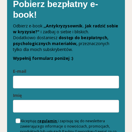
Pobierz bezpłatny e-
book!
Odbierz e-book
,,Antykryzysownik. Jak radzić sobie
w kryzysie?"
i zadbaj o siebie i bliskich.
Dodatkowo dostaniesz
dostęp do bezpłatnych,
psychologicznych materiałów,
przeznaczonych
tylko dla moich subskrybentów.
Wypełnij formularz poniżej :)
E-mail
Imię
Akceptuję
regulamin
i zapisuję się do newslettera
zawierającego informacje o nowościach, promocjach,
produktach lub usługach Pauliny Gaworskiej-Gawryś za co