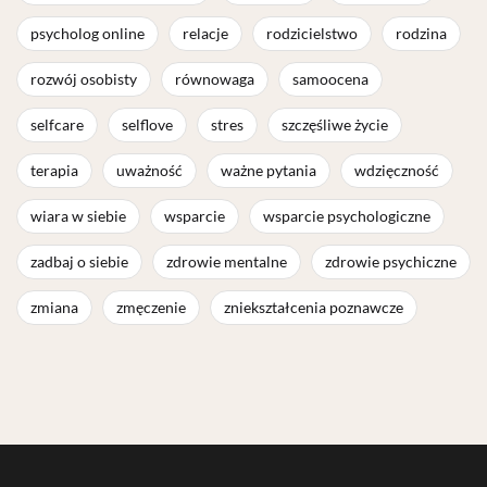
psycholog online
relacje
rodzicielstwo
rodzina
rozwój osobisty
równowaga
samoocena
selfcare
selflove
stres
szczęśliwe życie
terapia
uważność
ważne pytania
wdzięczność
wiara w siebie
wsparcie
wsparcie psychologiczne
zadbaj o siebie
zdrowie mentalne
zdrowie psychiczne
zmiana
zmęczenie
zniekształcenia poznawcze