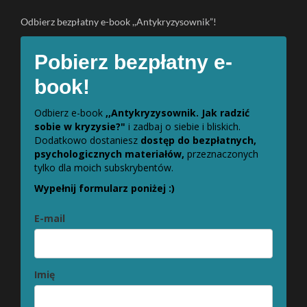
Odbierz bezpłatny e-book ,,Antykryzysownik”!
Pobierz bezpłatny e-
book!
Odbierz e-book
,,Antykryzysownik. Jak radzić
sobie w kryzysie?"
i zadbaj o siebie i bliskich.
Dodatkowo dostaniesz
dostęp do bezpłatnych,
psychologicznych materiałów,
przeznaczonych
tylko dla moich subskrybentów.
Wypełnij formularz poniżej :)
E-mail
Imię