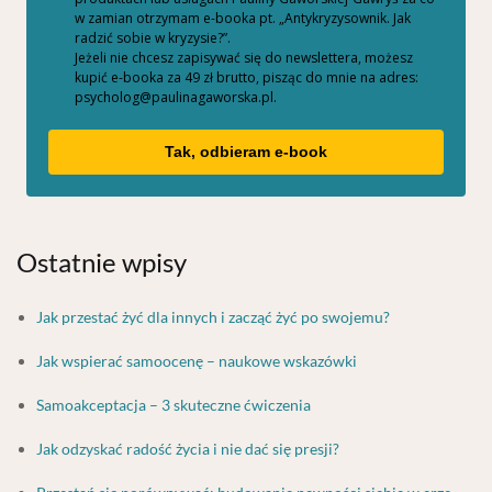
w zamian otrzymam e-booka pt. „Antykryzysownik. Jak
radzić sobie w kryzysie?”.
Jeżeli nie chcesz zapisywać się do newslettera, możesz
kupić e-booka za 49 zł brutto, pisząc do mnie na adres:
psycholog@paulinagaworska.pl.
Tak, odbieram e-book
Ostatnie wpisy
Jak przestać żyć dla innych i zacząć żyć po swojemu?
Jak wspierać samoocenę – naukowe wskazówki
Samoakceptacja – 3 skuteczne ćwiczenia
Jak odzyskać radość życia i nie dać się presji?