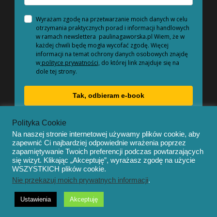
Wyrażam zgodę na przetwarzanie moich danych w celu
otrzymania praktycznych porad i informacji handlowych
w ramach newslettera paulinagaworska.pl Wiem, że w
każdej chwili będę mogła wycofać zgodę. Więcej
informacji na temat ochrony danych osobowych znajdę
w
polityce prywatności,
do której link znajduje się na
dole tej strony.
Tak, odbieram e-book
Polityka Cookie
Na naszej stronie internetowej używamy plików cookie, aby
zapewnić Ci najbardziej odpowiednie wrażenia poprzez
zapamiętywanie Twoich preferencji podczas powtarzających
się wizyt. Klikając „Akceptuję”, wyrażasz zgodę na użycie
© Copyright 2020 – Mentor by
OceanThemes
WSZYSTKICH plików cookie.
Nie przekazuj moich prywatnych informacji
.
Ustawienia
Akceptuję