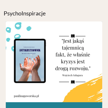
PsychoInspiracje