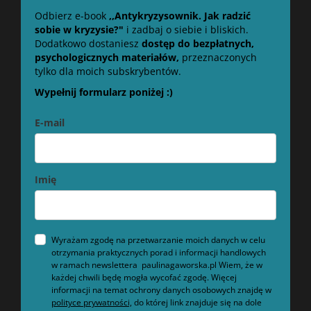
Odbierz e-book
,,Antykryzysownik. Jak radzić
sobie w kryzysie?"
i zadbaj o siebie i bliskich.
Dodatkowo dostaniesz
dostęp do bezpłatnych,
psychologicznych materiałów,
przeznaczonych
tylko dla moich subskrybentów.
Wypełnij formularz poniżej :)
E-mail
Imię
Wyrażam zgodę na przetwarzanie moich danych w celu
otrzymania praktycznych porad i informacji handlowych
w ramach newslettera paulinagaworska.pl Wiem, że w
każdej chwili będę mogła wycofać zgodę. Więcej
informacji na temat ochrony danych osobowych znajdę w
polityce prywatności,
do której link znajduje się na dole