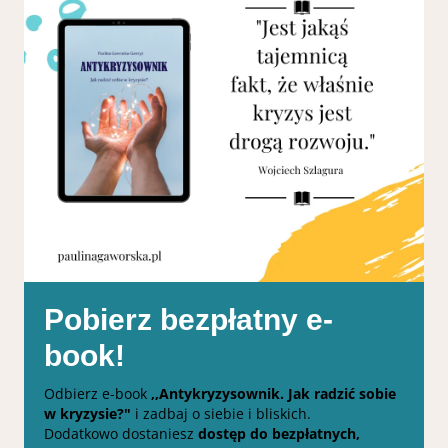
Pobierz bezpłatny e-
book!
Odbierz e-book
,,Antykryzysownik. Jak radzić sobie
w kryzysie?"
i zadbaj o siebie i bliskich.
Dodatkowo dostaniesz
dostęp do bezpłatnych,