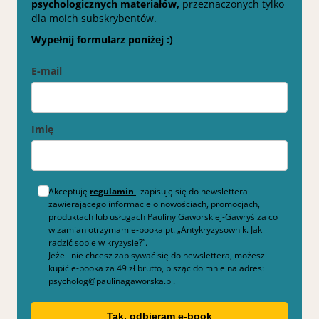
psychologicznych materiałów,
przeznaczonych tylko
dla moich subskrybentów.
Wypełnij formularz poniżej :)
E-mail
Imię
Akceptuję
regulamin
i zapisuję się do newslettera
zawierającego informacje o nowościach, promocjach,
produktach lub usługach Pauliny Gaworskiej-Gawryś za co
w zamian otrzymam e-booka pt. „Antykryzysownik. Jak
radzić sobie w kryzysie?”.
Jeżeli nie chcesz zapisywać się do newslettera, możesz
kupić e-booka za 49 zł brutto, pisząc do mnie na adres:
psycholog@paulinagaworska.pl.
Tak, odbieram e-book