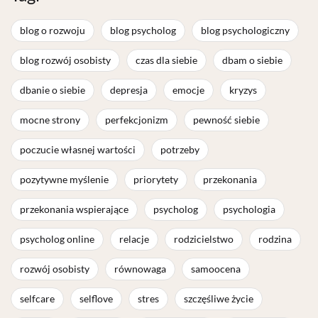
blog o rozwoju
blog psycholog
blog psychologiczny
blog rozwój osobisty
czas dla siebie
dbam o siebie
dbanie o siebie
depresja
emocje
kryzys
mocne strony
perfekcjonizm
pewność siebie
poczucie własnej wartości
potrzeby
pozytywne myślenie
priorytety
przekonania
przekonania wspierające
psycholog
psychologia
psycholog online
relacje
rodzicielstwo
rodzina
rozwój osobisty
równowaga
samoocena
selfcare
selflove
stres
szczęśliwe życie