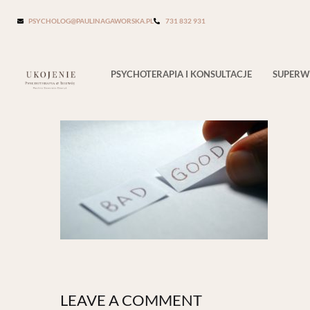
PSYCHOLOG@PAULINAGAWORSKA.PL
731 832 931
good-1122969_1920
PSYCHOTERAPIA I KONSULTACJE
SUPERW
LEAVE A COMMENT