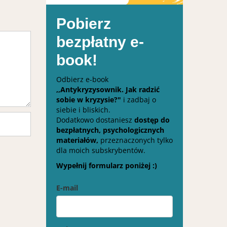
Pobierz
bezpłatny e-
book!
Odbierz e-book
,,Antykryzysownik. Jak radzić
sobie w kryzysie?"
i zadbaj o
siebie i bliskich.
Dodatkowo dostaniesz
dostęp do
bezpłatnych, psychologicznych
materiałów,
przeznaczonych tylko
dla moich subskrybentów.
Wypełnij formularz poniżej :)
E-mail