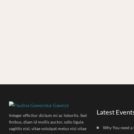
Latest Event
Integer efficitur dictum mi ac lobortis. Sed
finibus, diam id mollis auctor, odio ligula
Why You need a 
sagittis nisl, vitae volutpat metus nisi vitae