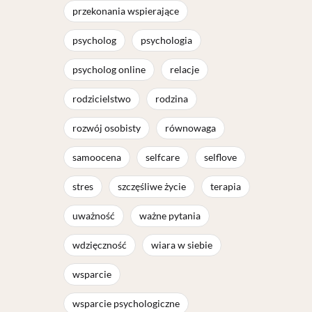
przekonania wspierające
psycholog
psychologia
psycholog online
relacje
rodzicielstwo
rodzina
rozwój osobisty
równowaga
samoocena
selfcare
selflove
stres
szczęśliwe życie
terapia
uważność
ważne pytania
wdzięczność
wiara w siebie
wsparcie
wsparcie psychologiczne