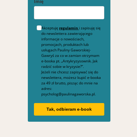
Imię
Akceptuję
regulamin
i zapisuję się
do newslettera zawierającego
informacje o nowościach,
promocjach, produktach lub
usługach Pauliny Gaworskiej-
Gawryś za co w zamian otrzymam
e-booka pt. „Antykryzysownik. Jak
radzić sobie w kryzysie?”.
Jeżeli nie chcesz zapisywać się do
newslettera, możesz kupić e-booka
za 49 zł brutto, pisząc do mnie na
adres:
psycholog@paulinagaworska.pl.
Tak, odbieram e-book