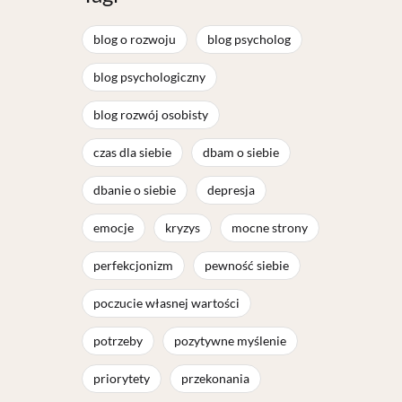
blog o rozwoju
blog psycholog
blog psychologiczny
blog rozwój osobisty
czas dla siebie
dbam o siebie
dbanie o siebie
depresja
emocje
kryzys
mocne strony
perfekcjonizm
pewność siebie
poczucie własnej wartości
potrzeby
pozytywne myślenie
priorytety
przekonania