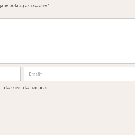
ne pola są oznaczone
*
nia kolejnych komentarzy.