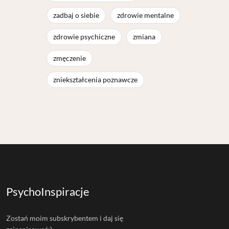
zadbaj o siebie
zdrowie mentalne
zdrowie psychiczne
zmiana
zmęczenie
zniekształcenia poznawcze
PsychoInspiracje
Zostań moim subskrybentem i daj się