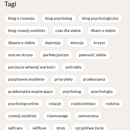
Tagi
blog o rozwoju
blog psycholog
blog psychologiczny
blog rozwój osobisty
czas dla siebie
dbam o siebie
dbanie o siebie
depresja
emocje
kryzys
mocne strony
perfekcjonizm
pewność siebie
poczucie własnej wartości
potrzeby
pozytywne myślenie
priorytety
przekonania
przekonania wspierające
psycholog
psychologia
psycholog online
relacje
rodzicielstwo
rodzina
rozwój osobisty
równowaga
samoocena
selfcare
selflove
stres
szczęśliwe życie