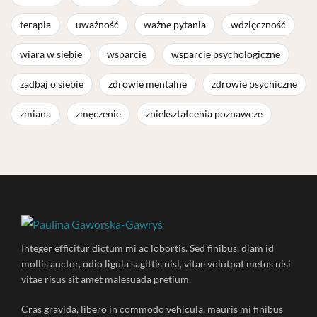
terapia
uważność
ważne pytania
wdzięczność
wiara w siebie
wsparcie
wsparcie psychologiczne
zadbaj o siebie
zdrowie mentalne
zdrowie psychiczne
zmiana
zmęczenie
zniekształcenia poznawcze
Integer efficitur dictum mi ac lobortis. Sed finibus, diam id
mollis auctor, odio ligula sagittis nisl, vitae volutpat metus nisi
vitae risus sit amet malesuada pretium.
Cras gravida, libero in commodo vehicula, mauris mi finibus