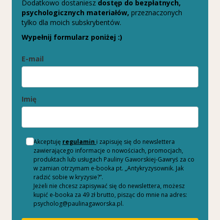
Dodatkowo dostaniesz
dostęp do bezpłatnych,
psychologicznych materiałów,
przeznaczonych
tylko dla moich subskrybentów.
Wypełnij formularz poniżej :)
E-mail
Imię
Akceptuję
regulamin
i zapisuję się do newslettera
zawierającego informacje o nowościach, promocjach,
produktach lub usługach Pauliny Gaworskiej-Gawryś za co
w zamian otrzymam e-booka pt. „Antykryzysownik. Jak
radzić sobie w kryzysie?”.
Jeżeli nie chcesz zapisywać się do newslettera, możesz
kupić e-booka za 49 zł brutto, pisząc do mnie na adres:
psycholog@paulinagaworska.pl.