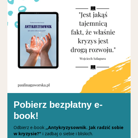
Pobierz bezpłatny e-
book!
Odbierz e-book
,,Antykryzysownik. Jak radzić sobie
w kryzysie?"
i zadbaj o siebie i bliskich.