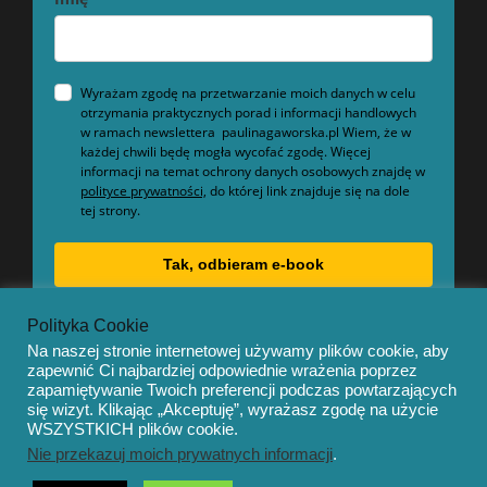
Wyrażam zgodę na przetwarzanie moich danych w celu
otrzymania praktycznych porad i informacji handlowych
w ramach newslettera paulinagaworska.pl Wiem, że w
każdej chwili będę mogła wycofać zgodę. Więcej
informacji na temat ochrony danych osobowych znajdę w
polityce prywatności,
do której link znajduje się na dole
tej strony.
Tak, odbieram e-book
Polityka Cookie
Na naszej stronie internetowej używamy plików cookie, aby
zapewnić Ci najbardziej odpowiednie wrażenia poprzez
zapamiętywanie Twoich preferencji podczas powtarzających
się wizyt. Klikając „Akceptuję”, wyrażasz zgodę na użycie
© Copyright 2020 – Mentor by
OceanThemes
WSZYSTKICH plików cookie.
Nie przekazuj moich prywatnych informacji
.