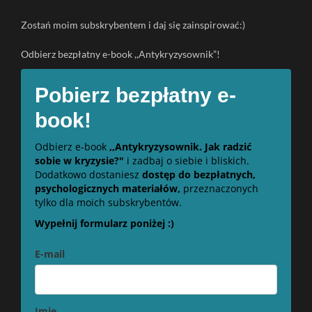
Zostań moim subskrybentem i daj się zainspirować:)
Odbierz bezpłatny e-book ,,Antykryzysownik”!
Pobierz bezpłatny e-
book!
Odbierz e-book
,,Antykryzysownik. Jak radzić
sobie w kryzysie?"
i zadbaj o siebie i bliskich.
Dodatkowo dostaniesz
dostęp do bezpłatnych,
psychologicznych materiałów,
przeznaczonych
tylko dla moich subskrybentów.
Wypełnij formularz poniżej :)
E-mail
Imię