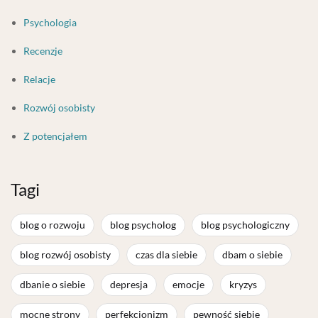
Psychologia
Recenzje
Relacje
Rozwój osobisty
Z potencjałem
Tagi
blog o rozwoju
blog psycholog
blog psychologiczny
blog rozwój osobisty
czas dla siebie
dbam o siebie
dbanie o siebie
depresja
emocje
kryzys
mocne strony
perfekcjonizm
pewność siebie