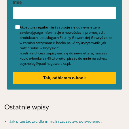
Imię
Akceptuję
regulamin
i zapisuję się do newslettera
zawierającego informacje o nowościach, promocjach,
produktach lub usługach Pauliny Gaworskiej-Gawryś za co
w zamian otrzymam e-booka pt. „Antykryzysownik. Jak
radzić sobie w kryzysie?”.
Jeżeli nie chcesz zapisywać się do newslettera, możesz
kupić e-booka za 49 zł brutto, pisząc do mnie na adres:
psycholog@paulinagaworska.pl.
Tak, odbieram e-book
Ostatnie wpisy
Jak przestać żyć dla innych i zacząć żyć po swojemu?