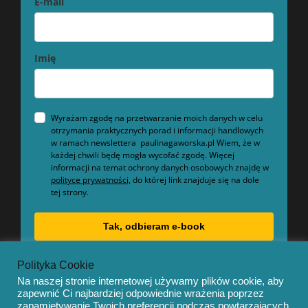
E-mail
Imię
Wyrażam zgodę na przetwarzanie moich danych w celu
otrzymania praktycznych porad i informacji handlowych
w ramach newslettera paulinagaworska.pl Wiem, że w
każdej chwili będę mogła wycofać zgodę. Więcej
informacji na temat ochrony danych osobowych znajdę w
polityce prywatności,
do której link znajduje się na dole
tej strony.
Tak, odbieram e-book
Polityka Cookie
Na naszej stronie internetowej używamy plików cookie, aby
zapewnić Ci najbardziej odpowiednie wrażenia poprzez
zapamiętywanie Twoich preferencji podczas powtarzających