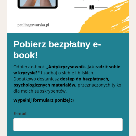
Pobierz bezpłatny e-
book!
Odbierz e-book
,,Antykryzysownik. Jak radzić sobie
w kryzysie?"
i zadbaj o siebie i bliskich.
Dodatkowo dostaniesz
dostęp do bezpłatnych,
psychologicznych materiałów,
przeznaczonych tylko
dla moich subskrybentów.
Wypełnij formularz poniżej :)
E-mail