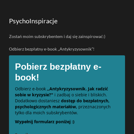
PsychoInspiracje
Zostań moim subskrybentem i daj się zainspirować:)
Odbierz bezpłatny e-book ,,Antykryzysownik”!
Pobierz bezpłatny e-
book!
Odbierz e-book
,,Antykryzysownik. Jak radzić
sobie w kryzysie?"
i zadbaj o siebie i bliskich.
Dodatkowo dostaniesz
dostęp do bezpłatnych,
psychologicznych materiałów,
przeznaczonych
tylko dla moich subskrybentów.
Wypełnij formularz poniżej :)