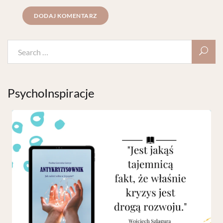
PsychoInspiracje