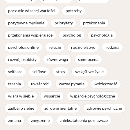
poczucie własnej wartości
potrzeby
pozytywne myślenie
priorytety
przekonania
przekonania wspierające
psycholog
psychologia
psycholog online
relacje
rodzicielstwo
rodzina
rozwój osobisty
równowaga
samoocena
selfcare
selflove
stres
szczęśliwe życie
terapia
uważność
ważne pytania
wdzięczność
wiara w siebie
wsparcie
wsparcie psychologiczne
zadbaj o siebie
zdrowie mentalne
zdrowie psychiczne
zmiana
zmęczenie
zniekształcenia poznawcze