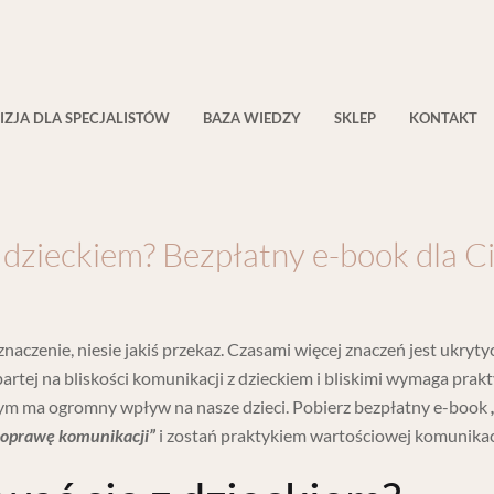
IZJA DLA SPECJALISTÓW
BAZA WIEDZY
SKLEP
KONTAKT
 dzieckiem? Bezpłatny e-book dla C
naczenie, niesie jakiś przekaz. Czasami więcej znaczeń jest ukryt
tej na bliskości komunikacji z dzieckiem i bliskimi wymaga prakt
czym ma ogromny wpływ na nasze dzieci. Pobierz bezpłatny e-book
poprawę komunikacji”
i zostań praktykiem wartościowej komunikacj