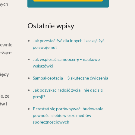
nych
Ostatnie wpisy
Jak przestać żyć dla innych i zacząć żyć
ewnie
po swojemu?
eżące
Jak wspierać samoocenę – naukowe
wskazówki
ięcy
Samoakceptacja – 3 skuteczne ćwiczenia
Jak odzyskać radość życia i nie dać się
e, że
presji?
ów i
Przestań się porównywać: budowanie
pewności siebie w erze mediów
społecznościowych