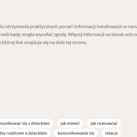
u otrzymania praktycznych porad i informacji handlowych w ram
hwili będę mogła wycofać zgodę. Więcej informacji na temat ochr
o której link znajduje się na dole tej strony.
omunikować się z dzieckiem
jak mówić
jak rozmawiać
zy rodzicem a dzieckiem
komunikowanie się
relacje