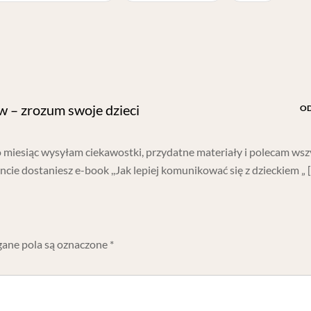
w – zrozum swoje dzieci
O
 co miesiąc wysyłam ciekawostki, przydatne materiały i polecam wsz
cie dostaniesz e-book ,,Jak lepiej komunikować się z dzieckiem „ 
ne pola są oznaczone
*