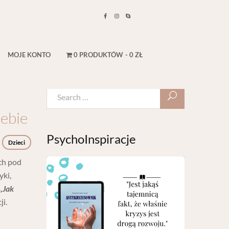
MOJE KONTO
0 PRODUKTÓW
0 ZŁ
iebie
PsychoInspiracje
Dzieci
ych pod
yki,
,,Jak
i.