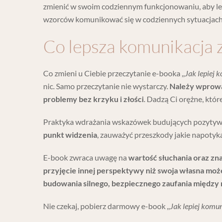
zmienić w swoim codziennym funkcjonowaniu, aby lep
wzorców komunikować się w codziennych sytuacjach
Co lepsza komunikacja 
Co zmieni u Ciebie przeczytanie e-booka
,,Jak lepiej
nic. Samo przeczytanie nie wystarczy.
Należy wprowa
problemy bez krzyku i złości
. Dadzą Ci orężne, któ
Praktyka wdrażania wskazówek budujących pozytyw
punkt widzenia
, zauważyć przeszkody jakie napotyk
E-book zwraca uwagę na
wartość słuchania oraz zn
przyjęcie innej perspektywy niż swoja własna moż
budowania silnego, bezpiecznego zaufania między
Nie czekaj, pobierz darmowy e-book
,,Jak lepiej kom