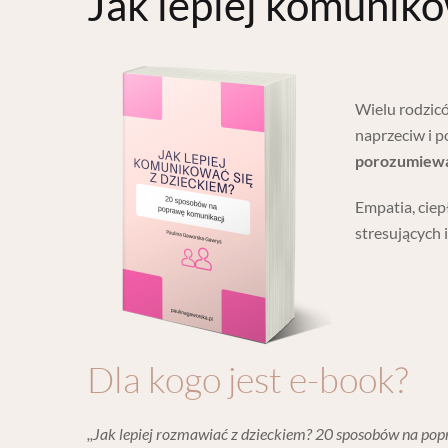
Jak lepiej komuniko
Wielu rodzicó
naprzeciw i p
porozumiewan
Empatia, ciep
stresujących 
Dla kogo jest e-book?
,,Jak lepiej rozmawiać z dzieckiem? 20 sposobów na po