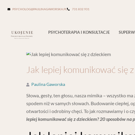
Blog Single
PSYCHOLOG@PAULINAGAWORSKA.PL
731 832 931
PSYCHOTERAPIA I KONSULTACJE
SUPERW
Jak lepiej komunikować się z
Paulina Gaworska
Słowa, gesty, ten głosu, nasza mimika – wszystko ma z
spodem niż w samych słowach. Budowanie ciepłej, opar
otwartości i odrobiny chęci. To jak rozmawiamy i o 
lepiej komunikować się z dzieckiem? 20 sposobów na 