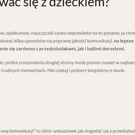
wać się z dzieckiem?
w, opiekunów, nauczycieli szuka odpowiedzi na to pytanie, ja chce
okazać kilka sposobów na poprawę jakości komunikacji,
na lepsze
ie się zarówno z przedszkolakami, jak i ludźmi dorosłymi.
ło, próba zrozumienia drugiej strony może pomóc nawet w najbard
i trudnych momentach. Nie czekaj i pobierz bezpłatny e-book.
prawę komunikacji”
to zbiór wskazówek jak dogadać się z przedszko