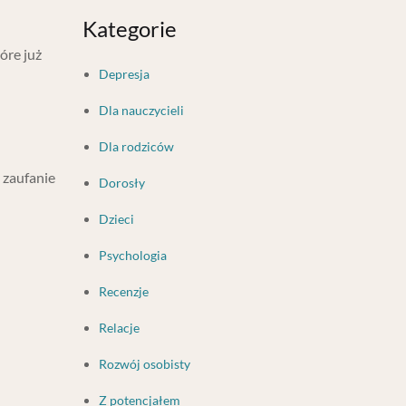
Kategorie
óre już
Depresja
Dla nauczycieli
Dla rodziców
 zaufanie
Dorosły
Dzieci
Psychologia
Recenzje
Relacje
Rozwój osobisty
Z potencjałem