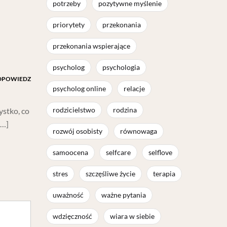
potrzeby
pozytywne myślenie
priorytety
przekonania
przekonania wspierające
psycholog
psychologia
DPOWIEDZ
psycholog online
relacje
rodzicielstwo
rodzina
ystko, co
[…]
rozwój osobisty
równowaga
samoocena
selfcare
selflove
stres
szczęśliwe życie
terapia
uważność
ważne pytania
wdzięczność
wiara w siebie