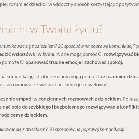
iej rozumieć dziecko i w widoczny sposób korzystając z pozytyw
.
zmieni w Twoim życiu?
 komunikować się z dzieckiem? 20 sposobów na poprawę komunikacji”
p
dzić wskazówki w życie.
A one mogą pomóc Ci
rozwiązywać bi
re pomoże Ci
opanować trudne emocje i zachować spokój.
ną komunikację i drobne zmiany mogą pomóc Ci
zrozumieć dziec
asz w rozmowie ze swoim dzieckiem i je zniwelować.
aczenie empatii w codziennych rozmowach z dzieckiem
. Pokazuj
e dać pole do szybkiego i bezbolesnego rozwiązywania konflikt
 rodzicem a dzieckiem
.
unikować się z dzieckiem? 20 sposobów na poprawę komunikacji”.