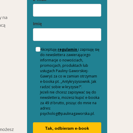
y na
Imię
hcą
Akceptuję
regulamin
i zapisuję się
do newslettera zawierającego
informacje o nowościach,
promocjach, produktach lub
usługach Pauliny Gaworskiej-
Gawryś za co w zamian otrzymam
e-booka pt. „Antykryzysownik. Jak
radzić sobie w kryzysie?”.
Jeżeli nie chcesz zapisywać się do
newslettera, możesz kupić e-booka
za 49 zł brutto, pisząc do mnie na
adres:
psycholog@paulinagaworska.pl.
Tak, odbieram e-book
 możesz