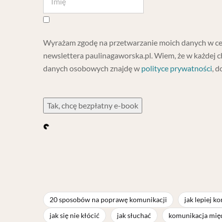
Wyrażam zgodę na przetwarzanie moich danych w cel
newslettera paulinagaworska.pl. Wiem, że w każdej c
danych osobowych znajdę w
polityce prywatności
, d
Tak, chcę bezpłatny e-book
20 sposobów na poprawę komunikacji
jak lepiej k
jak się nie kłócić
jak słuchać
komunikacja międ