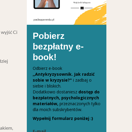
 wyjść Ci
Pobierz
bezpłatny e-
book!
ziej
Odbierz e-book
,,Antykryzysownik. Jak radzić
sobie w kryzysie?"
i zadbaj o
siebie i bliskich.
Dodatkowo dostaniesz
dostęp do
bezpłatnych, psychologicznych
materiałów,
przeznaczonych tylko
dla moich subskrybentów.
Wypełnij formularz poniżej :)
lakiem,
E-mail