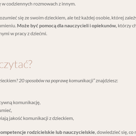
gę w codziennych rozmowach z innym.
rozumieć się ze swoim dzieckiem, ale też każdej osobie, której zależ
zumieniu.
Może być pomocą dla nauczycieli i opiekunów,
którzy c
mi w pracy z dziećmi.
czytać?
 dzieckiem? 20 sposobów na poprawę komunikacji”
znajdziesz:
ytywną komunikację,
umieć,
ają jakość komunikacji z dzieckiem,
mpetencje rodzicielskie lub nauczycielskie
, dowiedzieć się, co