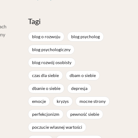
Tagi
ach
ony
blog o rozwoju
blog psycholog
blog psychologiczny
blog rozwój osobisty
czas dla siebie
dbam o siebie
dbanie o siebie
depresja
emocje
kryzys
mocne strony
perfekcjonizm
pewność siebie
poczucie własnej wartości