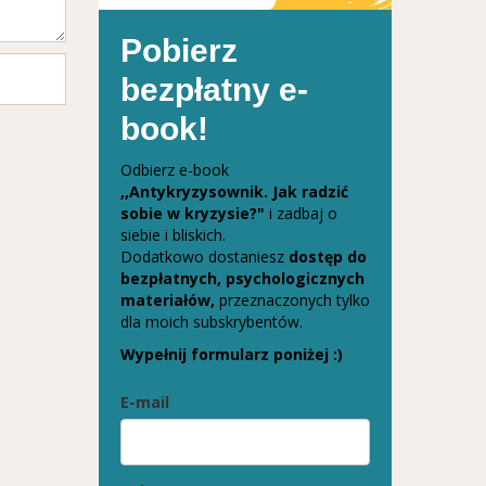
Pobierz
bezpłatny e-
book!
Odbierz e-book
,,Antykryzysownik. Jak radzić
sobie w kryzysie?"
i zadbaj o
siebie i bliskich.
Dodatkowo dostaniesz
dostęp do
bezpłatnych, psychologicznych
materiałów,
przeznaczonych tylko
dla moich subskrybentów.
Wypełnij formularz poniżej :)
E-mail