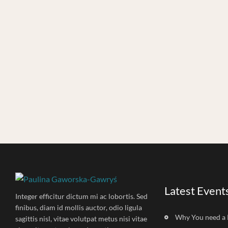
Latest Event
Integer efficitur dictum mi ac lobortis. Sed
finibus, diam id mollis auctor, odio ligula
Why You need a 
sagittis nisl, vitae volutpat metus nisi vitae