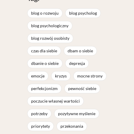
blog o rozwoju
blog psycholog
blog psychologiczny
blog rozwój osobisty
czas dla siebie
dbam o siebie
dbanie o siebie
depresja
emocje
kryzys
mocne strony
perfekcjonizm
pewność siebie
poczucie własnej wartości
potrzeby
pozytywne myślenie
priorytety
przekonania