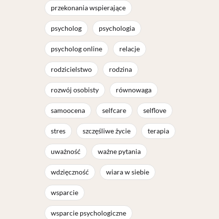
przekonania wspierające
psycholog
psychologia
psycholog online
relacje
rodzicielstwo
rodzina
rozwój osobisty
równowaga
samoocena
selfcare
selflove
stres
szczęśliwe życie
terapia
uważność
ważne pytania
wdzięczność
wiara w siebie
wsparcie
wsparcie psychologiczne