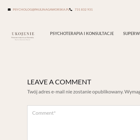
PSYCHOLOG@PAULINAGAWORSKA.PL
731 832 931
coffee-1076582_1920
PSYCHOTERAPIA I KONSULTACJE
SUPERW
LEAVE A COMMENT
Twój adres e-mail nie zostanie opublikowany.
Wymaga