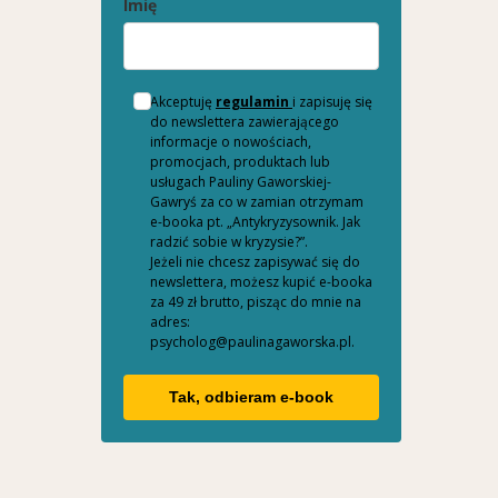
Imię
Akceptuję
regulamin
i zapisuję się
do newslettera zawierającego
informacje o nowościach,
promocjach, produktach lub
usługach Pauliny Gaworskiej-
Gawryś za co w zamian otrzymam
e-booka pt. „Antykryzysownik. Jak
radzić sobie w kryzysie?”.
Jeżeli nie chcesz zapisywać się do
newslettera, możesz kupić e-booka
za 49 zł brutto, pisząc do mnie na
adres:
psycholog@paulinagaworska.pl.
Tak, odbieram e-book