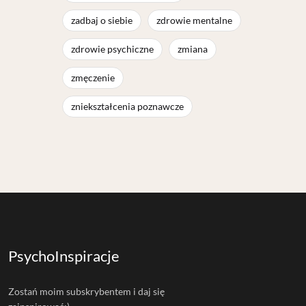
zadbaj o siebie
zdrowie mentalne
zdrowie psychiczne
zmiana
zmęczenie
zniekształcenia poznawcze
PsychoInspiracje
Zostań moim subskrybentem i daj się